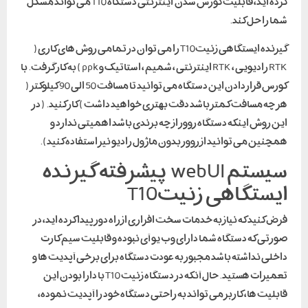
کرده اید، قابلیت کورس شدن اینترنتی دستگاه T10 می تواند مشکل
شما را حل کند.
گیرنده ایستگاهی زنیتT10 را می توان در تمامی روش های کاری(
RTK رادیویی ، RTK اینترنتی ، شمیم ، استاتیک و ppk ) به کار گرفت. با
کورس قراردادن این دستگاه می توانید تا مسافت 50 الی 90 کیلوکتر (
هر چه مسافت کمتر باشد دقت بهتری خواهید داشت ) کار کنید. ( در
این روش اینکه دستگاه روور از چه برندی باشد اهمیتی ندارد و
همچنین می توانید از روور بدون ماژول رادیو نیز استفاده کنید).
سیستم webUI پیشرفته گیرنده
ایستگاهی زنیتT10
فرض کنید که نیاز به خدمات سخت افزاری از راه دور پیدا کرده اید، در
صورتی که دستگاه شما دارای وب یو آی نبوده و قابلیت سیم کارت
داخلی نداشته باشد مجبور به عودت دستگاه برای برخی آپدیت ها و
تعمیرات هستید. حال آنکه در دستگاه زنیت T10 با دارا بودن این
قابلیت ها، کاربر می تواند به راحتی دستگاه خود را آپدیت نموده،