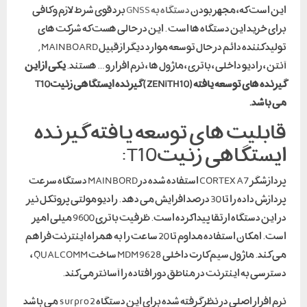
این است که، مجهز بودن
دستگاه به GNSS
برد قوی شرط لازم و کافی
برای خرید این دستگاه ها است . این در حالی هست که شرکت های
تولید کننده دائم در حال توسعه موارد دیگر از قبیل MAIN BOARD ,
آنتن ، رادیو داخلی ، باتری ، ماژول ها ، نرم افزار و … هستند.
یکی از این
گیرنده های توسعه یافته(ZENiTH 10) گیرنده ایستگاهی زنیتT10
می باشد.
قابلیت های توسعه یافته گیرنده
ایستگاهی زنیتT10:
پردازشگر CORTEX A7 استفاده شده در MAIN BORD دستگاه سرعت
پردازش داده را تا 30 درصد افزایش می دهد . رادیو مولتی پروتکل نیز
در این دستگاه ارتقا پیدا کرده است. ظرفیت باتری 9600 میلی امپر
است. امکان استفاده مداوم تا 20 ساعت را به همراه اینترنت فراهم
می کند. ماژول سیم کارت داخلی MDM 9628 ساخت QUALCOMM ،
دسترسی به اینترنت در مناطق دور افتاده را آسانتر می کند.
نرم افزار اصلی در نظر گرفته شده برای این دستگاه surpro 2 می باشد