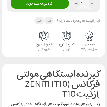
افزودن به سبد خرید
آیا از قیمت های ما رضایت دارید؟
بله
خیر
ضمانت
تحویل 1 روز
تحویل 2 روز
اصل بودن کالا
تهران
شهرستان
گیرنده ایستگاهی مولتی
فرکانس (ZENiTH T10
)زنیت T10
یکی از باور های غلط در مورد گیرنده های ایستگاهی مولتی فرکانس