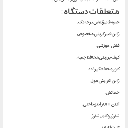
متعلقات دستگاه :
جعبه فایبرگلاس درجه یک.
ژالن فیبر کربنی مخصوص.
فلش آموزشی.
کیف برزنتی محافظ جعبه.
کاور محافظ گیرنده.
ژالن افزایش طول.
خط کش.
آنتن UHF رادیو داخلی.
شارژر و کابل شارژ.
کارت گارانتی.