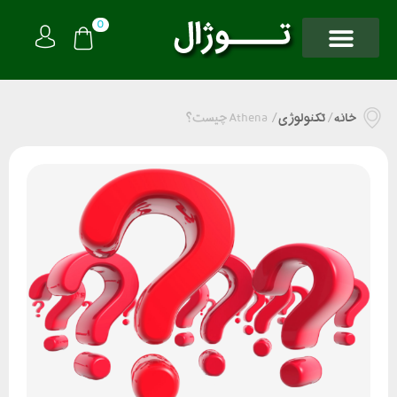
0
خانه
/
تکنولوژی
/
Athena چیست؟