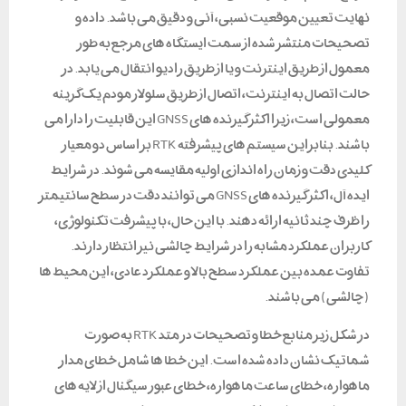
نهایت تعیین موقعیت نسبی، آنی و دقیق می باشد. داده و
تصحیحات منتشر شده از سمت ایستگاه های مرجع به طور
معمول از طریق اینترنت و یا از طریق رادیو انتقال می یابد. در
حالت اتصال به اینترنت، اتصال از طریق سلولار مودم یک گزینه
معمولی است، زیرا اکثر گیرنده های GNSS این قابلیت را دارا می
باشند. بنابراین سیستم های پیشرفته RTK بر اساس دو معیار
کلیدی دقت و زمان راه اندازی اولیه مقایسه می شوند. در شرایط
ایده آل، اکثر گیرنده های GNSS می توانند دقت در سطح سانتیمتر
را ظرف چند ثانیه ارائه دهند. با این حال، با پیشرفت تکنولوژی،
کاربران عملکرد مشابه را در شرایط چالشی نیز انتظار دارند.
تفاوت عمده بین عملکرد سطح بالا و عملکرد عادی، این محیط ها
(چالشی) می باشند.
در شکل زیر منابع خطا و تصحیحات در متد RTK به صورت
شماتیک نشان داده شده است. این خطا ها شامل خطای مدار
ماهواره، خطای ساعت ماهواره، خطای عبور سیگنال از لایه های