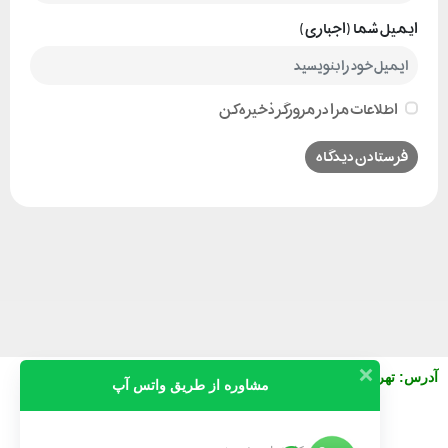
ایمیل شما (اجباری)
اطلاعات مرا در مرورگر ذخیره کن
آدرس
:
تهران خیابان نصرت شرقی بعد از جمالزاده پلاک 130 واحد3
مشاوره از طریق واتس آپ
09911616745