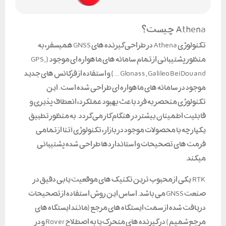
Athena چیست؟
تکنولوژی Athena در طراحی گیرنده های GNSS همیسفر، به
منظور پشتیبانی از تمام سامانه های ماهواره ای موجود (GPS,
Glonass, Galileo BeiDou and …) و استفاده از فرکانس های جدید
موجود در سامانه های ماهواره ای طراحی شده است. این
تکنولوژی منحصر به فرد باعث بهبود عملکرد، انعطاف پذیری و
قابلیت اطمینان بیشتر در هنگام کار می گردد. به منظور تطبیق
یکپارچه با محصولات موجود در بازار، تکنولوژی آتنا از تمامی
فرمت های تصحیحات و استانداردها طراحی شده پشتیبانی
میکند.
RTK یکی از محبوب ترین تکنیک های موقعیت یابی دقیق در
صنعت GNSS می باشد. اساس این روش استفاده از تصحیحات
دریافت شده از سمت ایستگاه های مرجع (مانند ایستگاه های
مرجع شمیم) در گیرنده های متحرک یا به اصطلاح Rover و در