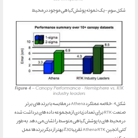
شکل سوم – یک نمونه پوشش گیاهی موجود در محیط
شکل 4 : خلاصه عملکرد Athena در مقایسه با برند های برتر
صنعت RTK برای تعداد زیادی از مجموعه داده های برداشت شده
در محیط های با پوشش گیاهی متوسط را نشان می دهد. به طور
کلی انجین Athena RTK تقریبا 30٪ بهتر از دیگر برندها عمل