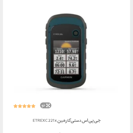
نو
جی پی اس دستی گارمین ETREXC 221x