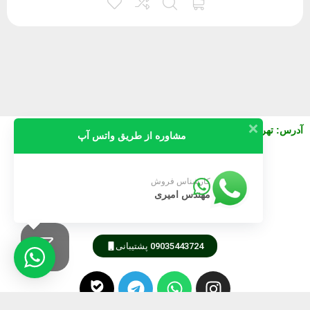
آدرس
:
تهران خیابان نصرت شرقی بعد از جمالزاده پلاک 130 واحد3
مشاوره از طریق واتس آپ
09911616745
کارشناس فروش
مهندس امیری
09189805105
09035443724 پشتیبانی