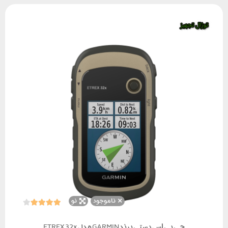
ناموجود
نو
جی پی اس دستی برند GARMIN مدل ETREX 32x