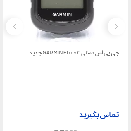
بعدی
قبلی
جی پی اس دستی گارمین Oregon750
دریافت ماهواره:
GPS-GLONASS
سنسورها:
قطب نمای 3 محوره، شتاب سنج، فشار نج، ارتفاع سنج
نوع صفحه نمایش:
رنگی لمسی 3 اینچی
دوربین :
8 مگاپیکسلی
تماس بگیرید