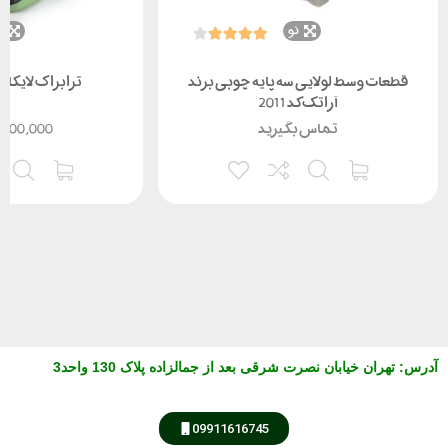
نو
ن
قطعات وسط لولایی سه پایه چوبی برند
ترابراک لایکا مدل 1-1
آراتک کد 2011
تماس بگیرید
,500,000
آدرس
:
تهران خیابان نصرت شرقی بعد از جمالزاده پلاک 130 واحد3
مشاوره از طریق واتس آپ
09911616745
کارشناس فروش