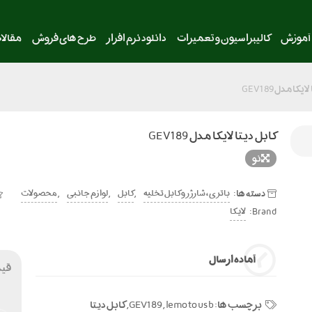
آموزش
کالیبراسیون و تعمیرات
دانلود نرم افزار
طرح های فروش
مقالا
یکا مدل GEV189
کابل دیتا لایکا مدل GEV189
نو
دسته ها:
,
,
,
باتری ، شارژر و کابل تخلیه
کابل
لوازم جانبی
محصولات
Brand:
لایکا
آماده ارسال
قی
برچسب ها:
lemo to usb
,
GEV189
,
کابل دیتا