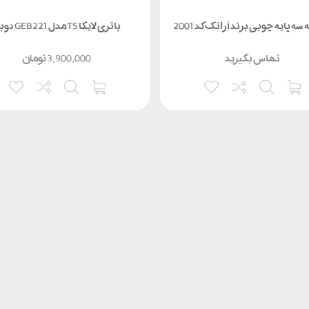
ه پایه چوبی برند آراتک کد 2001
باتری لایکا TSمدل GEB221 دوبل
تماس بگیرید
3,900,000
تومان