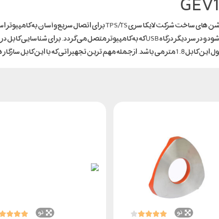
درگاه lemo و 6 پین است. و به دستگاه مورد نظر وصل می شود و در سر دیگر درگاه USB که به کام
نو
نو