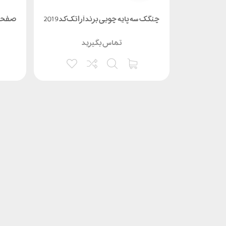
ینیومی برند
چنگک سه پایه چوبی برند آراتک کد 2019
صفحه س
تماس بگیرید