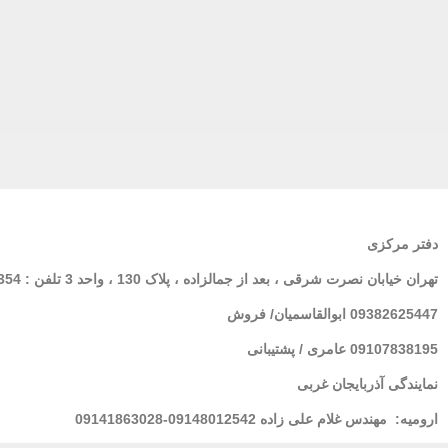
دفتر مرکزی
تهران
خیابان نصرت شرقی ، بعد از جمالزاده ، پلاک 130 ، واحد 3 تلفن : 02166564354
09382625447 ابوالقاسمیان/ فروش
09107838195 عامری / پشتیبانی
نمایندگی آذربایجان غربی
ارومیه:
مهندس غلام علی زاده 09148012542-09141863028