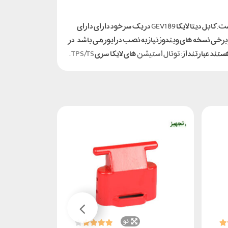
کابل دیتا لایکا مدل GEV189 مخصوص اتصال توتال استیشن های ساخت شرکت لایکا سری TPS/TS برای اتصال سریع و آسان به کامپیوتر است. کابل دیتا لایکا GEV189 در یک سر خود دارای دارای
پیوتر متصل می گردد. برای شناسایی کابل در برخی نسخه های ویندوز نیاز به نصب درایور می باشد. در
توتال استیشن
های لایکا سری
TPS/TS
.
نو