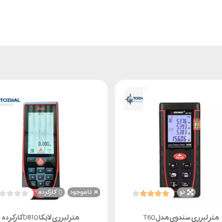
نو
ناموجود
کارکرده
متر لیزری سندوی مدل T60
مترلیزری لایکا D810 کارکرده