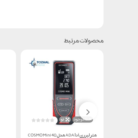
محصولات مرتبط
ناموجود
نو
متر لیزری آدا ADA مدل COSMO Mini 40