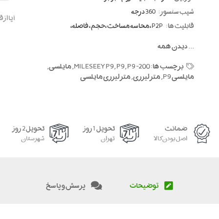
شیب سنسور:
360 درجه
آیا از
قابلیت ها:
P2P ، محاسه مساخت ،حجم ، فاصله،
...
دیدن همه
برچسب ها:
P9 -200
,
P9
,
MILESEEY P9
,
مایلسی
,
مایلسی P9
,
متر لیزری
,
متر لیزری مایلسی
ضمانت
تحویل 1 روز
تحویل 2 روز
اصل بودن کالا
تهران
شهرستان
توضیحات
پرسش و پاسخ