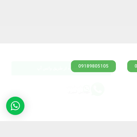
مشاوره از طریق واتس آپ
09189805105
کارشناس فروش
مهندس امیری