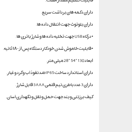
قابلیت تنظیم مقدار افست.
دارای دکمه های برداشت سریع.
دارای بلوتوث جهت انتقال داده ها.
• درگاه USB جهت تخلیه داده ها و شارژ باتری ها.
• قابلیت خاموش شدن خودکار دستگاه پس از ۱۸۰ ثانیه.
ابعاد 130*54*28 میلی متر.
دارای استاندارد ساخت IP65 ضد نفوذ آب و گرد و غبار.
دارای 3 عدد باطری نیم قلمی 3AAA قابل شارژ.
کیف برزنتی و بند جهت حمل و نقل و نگهداری آسان.