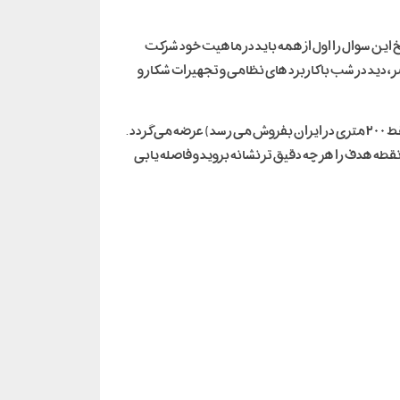
این سوال را اول از همه باید در ماهیت خود شرکت
 دید در شب با کاربرد های نظامی و تجهیزات شکار و
دارای یک صفحه نمایش رنگی با کیفیت ۳ اینچی است و با برد لیزری 200 .300 ,400 متر( در حال حاضر فقط ۲۰۰ متری در ایران بفروش می رسد) عرضه می گردد .
 نمایش شما می‌توانید نقطه هدف را هر چه دقیق تر نشانه بروید و فاصله یابی