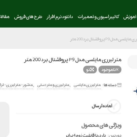
آموزش
کالیبراسیون و تعمیرات
دانلود نرم افزار
طرح های فروش
مقالا
لسی مدل P9 پروفشنال برد 200 متر
متر لیزری مایلسی مدل P9 پروفشنال برد 200 متر
ناموجود
نو
دسته ها:
,
,
متر لیزری مایلسی
متر لیزری و متر دستی
منشور - متر لیزری - ترا
آماده ارسال
ویژگی های محصول
دوربین:
دارد ، با قابلیت زوم 4 برابر