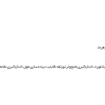
غورث ، اندازه گیری ضلع وتر ذوزنقه ، قابلیت پیاده سازی طول، اندازه گیری نقاط د