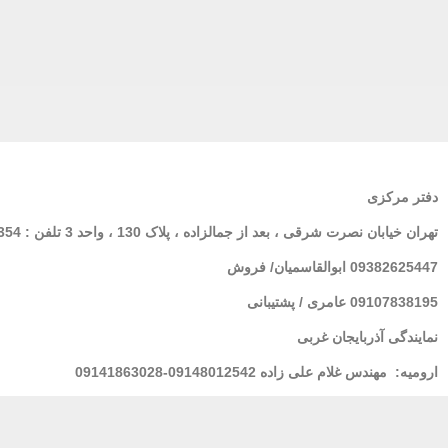
دفتر مرکزی
تهران
خیابان نصرت شرقی ، بعد از جمالزاده ، پلاک 130 ، واحد 3 تلفن : 02166564354
09382625447 ابوالقاسمیان/ فروش
09107838195 عامری / پشتیبانی
نمایندگی آذربایجان غربی
ارومیه:
مهندس غلام علی زاده 09148012542-09141863028
لرستان : خانم فولادی 09939928100
مشهد
: مهندس شریعتی 09155157195
بندر عباس:
مهندس محسنی 09173661993