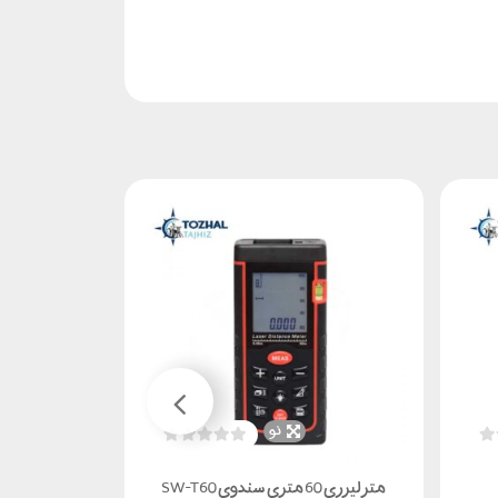
نو
ناموجود
متر لیزری 60 متری سندوی SW-T60