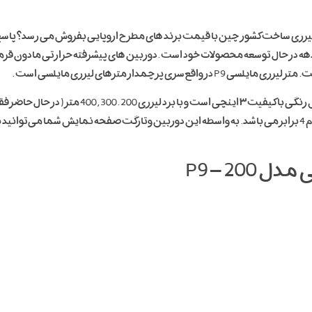
ر لیزری ساخت کشور چین با قیمت برند های مطرح اروپایی بفروش می رسد؟ پاسخ 
دهه در حال توسعه محصولات خود است .دوربین های پیشرفته حرارتی مادون قرمز ،
چمدار مترهای لیزری مایلسی است .
دقت این دستگاه 1 میلی متر و دارای دوربین با قابلیت زوم 4 برابر می باشد. به واسطه این دوربین وتارگت صفحه
P9 – 20