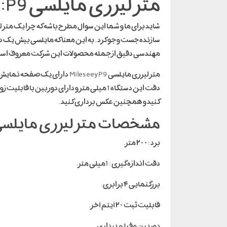
متر لیزری مایلسی P9:
شاید برای ما و شما این سوال مطرح باشه که چرا یک مت
سازنده جست و جو کرد . به این معنا که مایلسی بیش یک 
مهندسی دقیق از جمله محصولات این شرکت معروف است. متر لیزری مایلسی P9 در واقع سری پر
متر لیزری مایلسی
Mileseey P9
کنید و همچنین عکس برداری کنید.
مشخصات متر لیزری مایلسی مدل 0
برد : ۲۰۰ متر.
دقت اندازه گیری : 1میلی متر.
بزرگنمایی ۴ برابری.
قابلیت ثبت ۲۰ آیتم آخر.
دوربین و فیلم برداری.