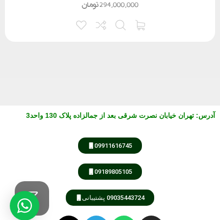
294,000,000
تومان
آدرس
:
تهران خیابان نصرت شرقی بعد از جمالزاده پلاک 130 واحد3
09911616745
09189805105
09035443724 پشتیبانی