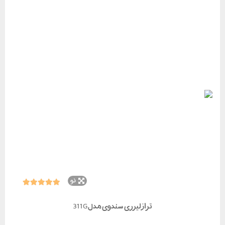
نو
تراز لیزری سندوی مدل 311G