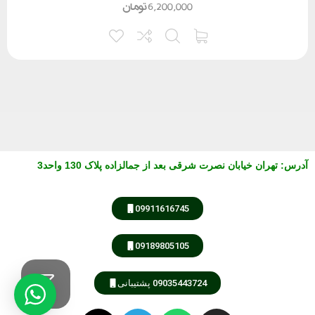
6,200,000
تومان
آدرس
:
تهران خیابان نصرت شرقی بعد از جمالزاده پلاک 130 واحد3
09911616745
09189805105
09035443724 پشتیبانی