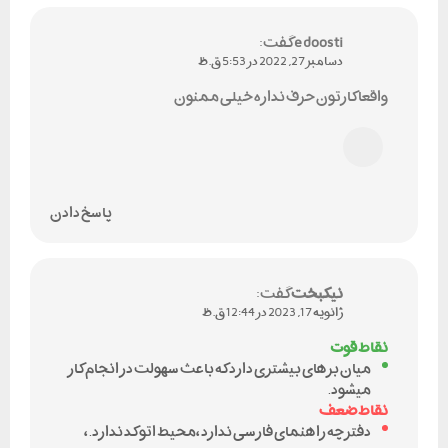
e doosti
گفت:
دسامبر 27, 2022 در 5:53 ق.ظ
واقعا کارتون حرف نداره خیلی ممنون
پاسخ دادن
نیکبخت
گفت:
ژانویه 17, 2023 در 12:44 ق.ظ
نقاط قوت
میان برهای بیشتری دارد که باعث سهولت در انجام کار
میشود.
نقاط ضعف
دفترچه راهنمای فارسی ندارد ،محیط اتو کد ندارد.،