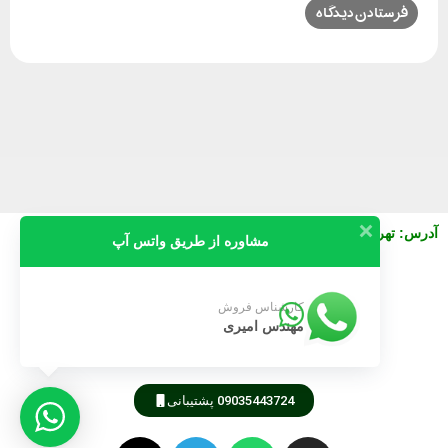
آدرس
:
تهران خیابان نصرت شرقی بعد از جمالزاده پلاک 130 واحد3
مشاوره از طریق واتس آپ
09911616745
کارشناس فروش
مهندس امیری
09189805105
09035443724 پشتیبانی