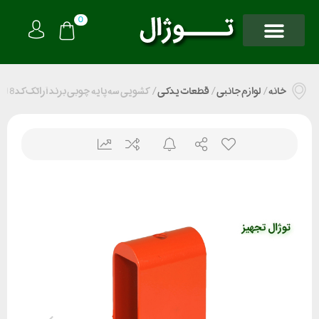
0
خانه
/
لوازم جانبی
/
قطعات یدکی
/
کشویی سه پایه چوبی برند آراتک کد 2018