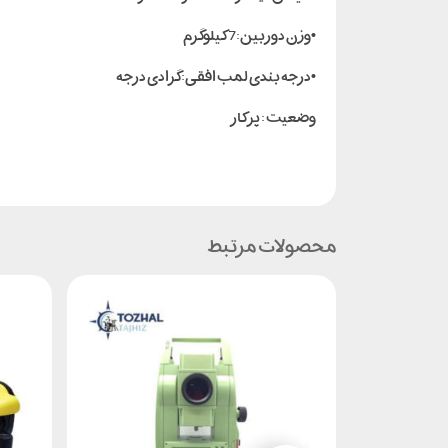
•وزن دوربین:7 کیلوگرم
•درجه بندی لمب افقی:گرادی درجه
وضعیت : پر کار
محصولات مرتبط