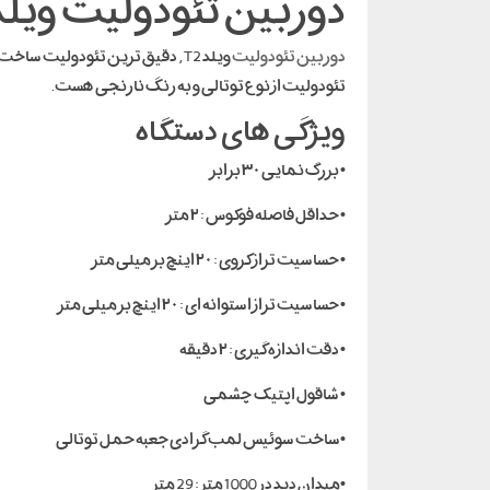
دوربین تئودولیت ویلد 2
دوربین تئودولیت
ویلد T2 , دقیق ترین تئودولیت ساخت کمپانی
تئودولیت از نوع توتالی و به رنگ نارنجی هست.
ویژگی های دستگاه
• بزرگ نمایی ۳۰ برابر
• حداقل فاصله فوکوس : ۲ متر
• حساسیت تراز کروی : ۲۰ اینچ بر میلی متر
• حساسیت تراز استوانه ای : ۲۰ اینچ بر میلی متر
• دقت اندازه گیری : ۲ دقیقه
• شاقول اپتیک چشمی
•ساخت سوئیس لمب گرادی جعبه حمل توتالی
•میدان دید در 1000 متر : 29 متر