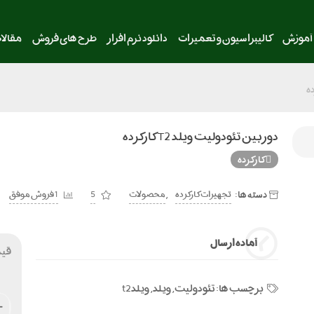
آموزش
کالیبراسیون و تعمیرات
دانلود نرم افزار
طرح های فروش
مقالا
دوربین تئودولیت ویلد T2 کارکرده
کارکرده
دسته ها:
,
تجهیزات کارکرده
محصولات
5
1 فروش موفق
آماده ارسال
قی
برچسب ها:
تئودولیت
,
ویلد
,
ویلدt2