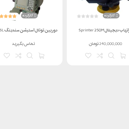
کارکرده
کارکرده
یاب دیجیتال Sprinter 250M
دوربین توتال استیشن سندینگ 752R6L
240,000,000
تومان
تماس بگیرید