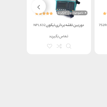
ناموجود
کارکرده
دوربین نقشه برداری نیکون NPL632
دوربین ک
برندسندینگ م
تماس بگیرید
000