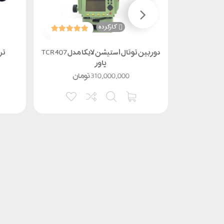
کارکرده
 لایکا TS06 POWER R400
دوربین توتال استیشن لایکا مدل TCR 407
تراز
پاور
مان
310,000,000
تومان