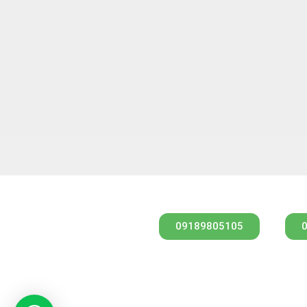
مشاوره از طریق واتس آپ
09189805105
کارشناس فروش
مهندس امیری