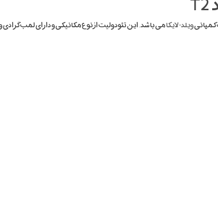
T
ویلد-لایکا
می باشد. این تئودولیت از نوع مکانیکی و دارای لمب گراد