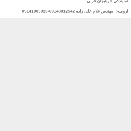
نمایندگی آذربایجان غربی
ارومیه:
مهندس غلام علی زاده 09148012542-09141863028
لرستان : خانم فولادی 09939928100
مشهد
: مهندس شریعتی 09155157195
بندر عباس:
مهندس محسنی 09173661993
پشتیبانی 24 ساعته
پرداخت در محل
ضمان
خدمات مشتریان
فروشنده شوید
آموزش ثبت سفارش