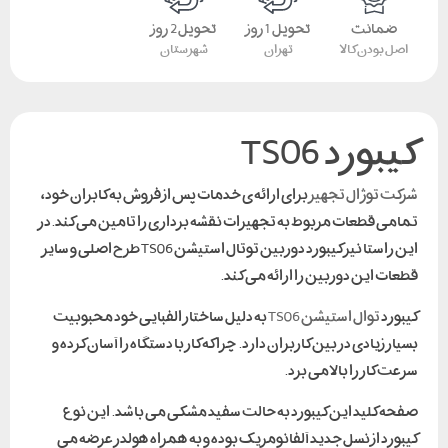
ضمانت
تحویل 1 روز
تحویل 2 روز
اصل بودن کالا
تهران
شهرستان
کیبورد TS06
شرکت توژال تجهیز
برای ارائه ی خدمات پس از فروش به کابران خود،
تمامی قطعات مربوط به تجهیزات نقشه برداری را تامین می کند.در
این راستا نیز کیبورد دوربین توتال استیشن TS06 طرح اصلی و سایر
قطعات این دوربین را ارائه می کند.
کیبورد
توال استیشن TS06
به دلیل ساختار الفبایی خود محبوبیت
بسیار زیادی در بین کاربران دارد. چراکه کار با دستگاه را آسان کرده و
سرعت کار را بالا می برد.
صفحه کلید این کیبورد به حالت سفید مشکی می باشد. این نوع
کیبورد از نسل جدید آلفانومریک بوده و به همراه هولدر عرضه می