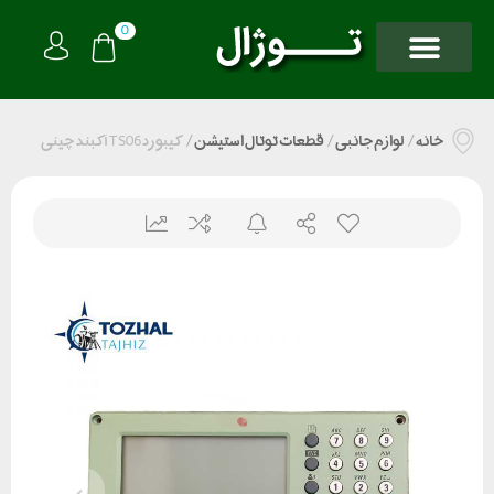
0
خانه
/
لوازم جانبی
/
قطعات توتال استیشن
/
کیبورد TS06 آکبند چینی