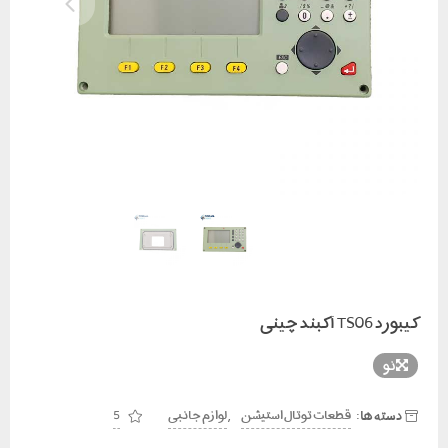
کیبورد TS06 آکبند چینی
نو
دسته ها:
,
قطعات توتال استیشن
لوازم جانبی
5