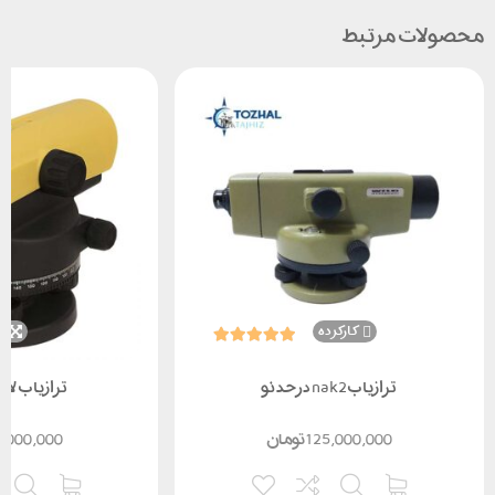
محصولات مرتبط
کارکرده
ن
ترازیابnak2 درحد نو
ترازیاب لایکا 24
125,000,000
تومان
,000,000