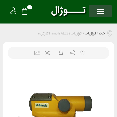
0
خانه
/
تراز یاب
/
ترازیاب Trimble AL232 کارکرده