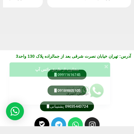
آدرس
:
تهران خیابان نصرت شرقی بعد از جمالزاده پلاک 130 واحد3
مشاوره از طریق واتس آپ
09911616745
کارشناس فروش
مهندس امیری
09189805105
09035443724 پشتیبانی