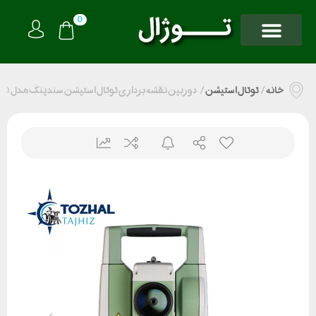
0
خانه
/
توتال استیشن
/
دوربین نقشه برداری توتال استیشن سندینگ مدل Arc5 PRO