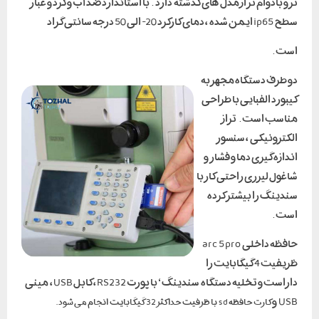
تر و بادوام تر از مدل های گذشته دارد . با استاندارد ضد آب و گرد و غبار
سطح ip65 ایمن شده ، دمای کارکرد 20- الی 50 درجه سانتی گراد
است .
دو طرف دستگاه مجهز به
کیبورد الفبایی با طراحی
مناسب است . تراز
الکترونیکی ، سنسور
اندازه گیری دما و فشار و
شاغول لیزری راحتی کار با
سندینگ را بیشتر کرده
است .
حافظه داخلی arc 5 pro
ظریفیت 4 گیگابایت را
داراست و تخلیه دستگاه سندینگ ‘ با پورت RS232 ، کابل USB ، مینی
USB و
ک
ارت حافظه sd با ظرفیت حداکثر 32 گیگابایت انجام می شود .