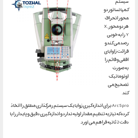
سیستم
کمپانساتور دو
محور انحراف
هر دو محور X ,
Y را به خوبی
رصد می کند و
قرائت زاوایای
افقی و قائم را
به صورت
اوتوماتیک
تصحیح می
کند.
Arc5 pro برای اندازه گیری زوایا یک سیستم رمزگذاری مطلق را اتخاذ
کرده که نیاز به تنظیم مقدار اولیه ندارد و اندازه گیری دقیق و پایدار را با
دقت 2 ثانیه فراهم می آورد.