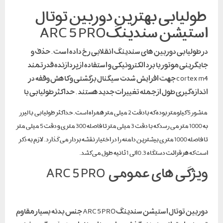
طولیابی بهترین دوربین توتال
استیشن سندینگARC 5 PRO
در طولیابی دوربین های سندینگ انقلابی رخ داده است . حذف و
جایگزینی موتور با برد الکترونیکی و استفاده از پردازنده قدرتمند
cortex m4 جهت افزایش شدت سیگنال برگشتی و کاهش وقفه در
اندازه گیری طول از جمله تغییرات جدید هستند . حداکثر طولیابی با
منشور 5 کیلومتر بوده که بادقت 2 میلی متر همراه است .حداکثر طولیابی با لیزر
به 1000 متر می رسد که با دقت 3 میلی متر تا فاصله 300 متری و دقت 5 میلی متر
تا فاصله 1000 متری بیشترین دامنه را در اختیار نقشه بردار می گذارد . لازم به ذکر
است که هر قرائت دستگاه 0.3 الی 1 ثانیه طول می کشد .
ویژگی های عمومی ARC 5 PRO
دوربین توتال استیشن سندینگ ARC 5 PRO جنس بدنه بسیار مقاوم