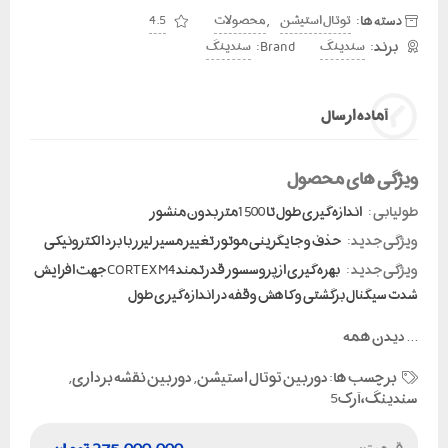
دسته ها:
,
توتال استیشن
محصولات
4.5
Brand:
سندینگ
سندینگ
آماده ارسال
ویژگی های محصول
طولیابی :
اندازه گیری طول تا 1500متر بدون منشور
ویژگی جدید:
حذف و جایگزینی موتور تغییر مسیر لیزر با برد الکترونیکی
ویژگی جدید :
بهره گیری از پروسسور قدرتمند CORTEX M4 جهت افزایش
شدت سیگنال برگشتی و کاهش وقفه در اندازه گیری طول
...
دیدن همه
برچسب ها:
دوربین توتال استیشن
,
دوربین نقشه برداری
,
سندینگ،آرک5