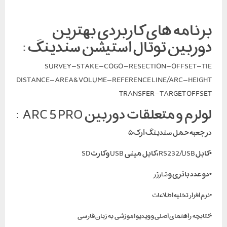
برنامه های کاربردی بهترین
دوربین توتال استیشن سندینگ :
SURVEY – STAKE – COGO – RESECTION – OFFSET – TIE
DISTANCE – AREA&VOLUME – REFERENCE LINE/ARC – HEIGHT
TRANSFER – TARGET OFFSET
لولزم و متعلقات دوربین ARC 5 PRO :
در جعبه حمل سندینگ آرک ۵
•کابل RS232/USB، کابل مینی USB و کارت SD
•دو عدد باتری و
شارژر
•نرم افزار تخلیه اطلاعات
•کتابچه راهنمای اصلی و ویدیو آموزشی به زبان فارسی