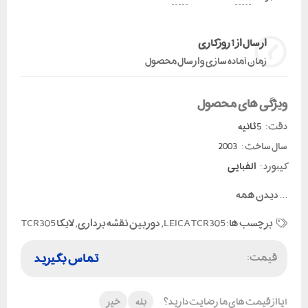
ارسال از 1 روز کاری
زمان آماده سازی و ارسال محصول
ویژگی های محصول
دقت:
5 ثانیه
سال ساخت :
2003
کیبورد :
الفبایی
...
دیدن همه
برچسب ها:
LEICA TCR305
,
دوربین نقشه برداری
,
لایکا TCR305
قیمت:
تماس بگیرید
آیا از قیمت های ما رضایت دارید؟
بله
خیر