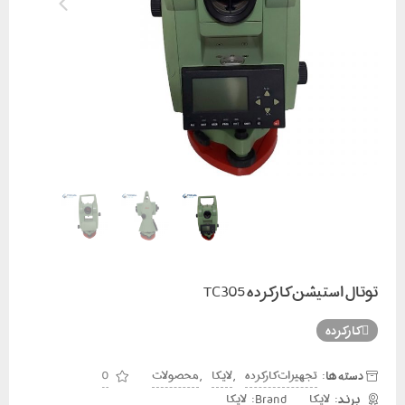
توتال استیشن کارکرده TC305
کارکرده
دسته ها:
,
,
تجهیزات کارکرده
لایکا
محصولات
0
Brand:
لایکا
لایکا