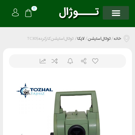
0
خانه
/
توتال استیشن
/
لایکا
/
توتال استیشن کارکرده TC305