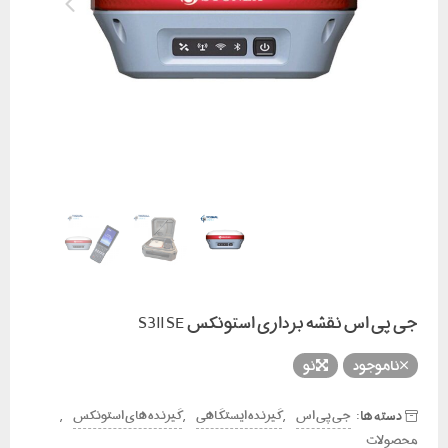
جی پی اس نقشه برداری استونکس S3ll SE
ناموجود
نو
دسته ها:
,
,
,
جی پی اس
گیرنده ایستگاهی
گیرنده های استونکس
محصولات