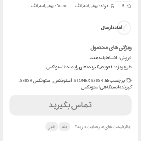
Brand:
5
یونی استرانگ
یونی استرانگ
آماده ارسال
ویژگی های محصول
فروش:
اقساط بلند مدت
طرح ویژه :
تعویض گیرنده های رایمند با استونکس
برچسب ها:
STONEX S3ll SR
,
استونکس
,
استونکس S3ll SR
,
گیرنده ایستگاهی استونکس
تماس بگیرید
آیا از قیمت های ما رضایت دارید؟
بله
خیر