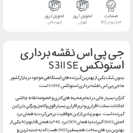
ضمانت
تحویل 1 روز
تحویل 2 روز
اصل بودن کالا
تهران
شهرستان
جی پی اس نقشه برداری
استونکس S3ll SE
بدون شک یکی از بهترین گیرنده های ایستگاهی موجود در بازار کشور
ما جی پی اس نقشه برداری استونکس S3ll SE است.
کارکرد بسیار عالی در تمام محیط های کاری و خصوصا نقاط چالشی
امکانات سخت افزاری و نرم افزاری بسیار قوی و کامل ویژگی بارز این
گیرنده است . سهم زیادی از این موفقیت بر می گردد به همان برد
اصلی GNSS گیرنده یا همان OEM برد . P40 یا همان فانتوم 40 یکی از
بهترین بردهای ساخت همیسفیرGNSS هست که به جدیدترین و