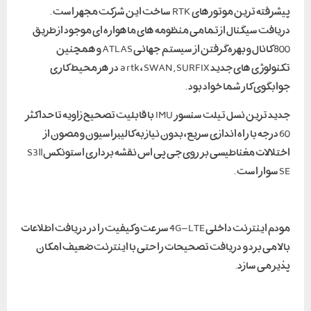
پیشرفته ترین موتورهای RTK ساخت این شرکت مجهز است .
دریافت سیگنال از تمامی منظومه های ماهواره ای موجود از طریق
800 کانال و بهره گرفتن از سیستم جهانی ATLAS و همچنین
تکنولوژی های جدید a rtk ، SWAN , SURFIX در هر محیط کاری
جوابگوی کار شما خواد بود .
جدید ترین نسل تیلت سنسور IMU با قابلیت تصحیح زاویه تا حداکثر
60 درجه با راه اندازی سریع ، بدون نیاز به کالیبراسیون و مصون از
اختلالات مغناطیسی بر روی جی پی اس نقشه برداری استونکس S3ll
SE سوار است .
مودم اینترنت داخلی 4G – LTE سرعت و کیفیت را در دریافت اطلاعات
بالا می برد و دریافت تصحیحات را حتی با اینترنت ضعیف امکان
پذیر می سازد.