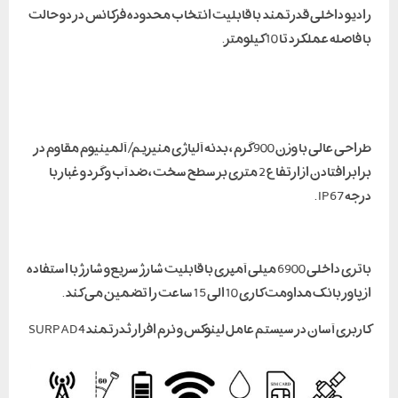
رادیو داخلی قدرتمند با قابلیت انتخاب محدوده فرکانس در دو حالت
با فاصله عملکرد تا 10 کیلومتر.
طراحی عالی با وزن 900 گرم ، بدنه آلیاژی منیزیم/ آلمینیوم مقاوم در
برابر افتادن از ارتفاع 2 متری بر سطح سخت ، ضد آب و گرد و غبار با
درجه IP67 .
باتری داخلی 6900 میلی آمپری با قابلیت شارژ سریع و شارژ با استفاده
از پاور بانک مداومت کاری 10 الی 15 ساعت را تضمین می کند .
کاربری آسان در سیستم عامل لینوکس و نرم افزار ثدرتمند SURPAD 4