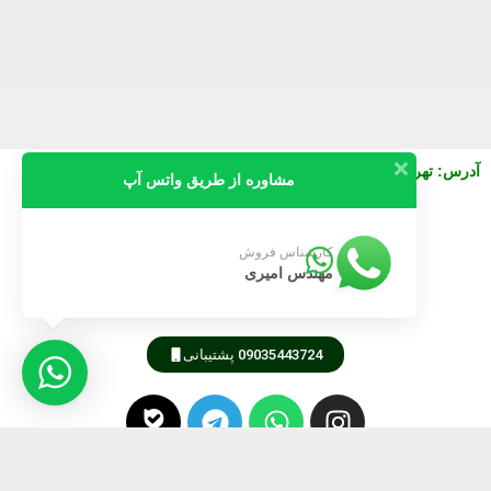
آدرس
:
تهران خیابان نصرت شرقی بعد از جمالزاده پلاک 130 واحد3
مشاوره از طریق واتس آپ
09911616745
کارشناس فروش
مهندس امیری
09189805105
09035443724 پشتیبانی