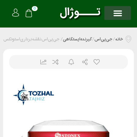
0
خانه
/
جی پی اس
/
گیرنده ایستگاهی
/
جی پی اس نقشه برداری استونکس S3ll SE