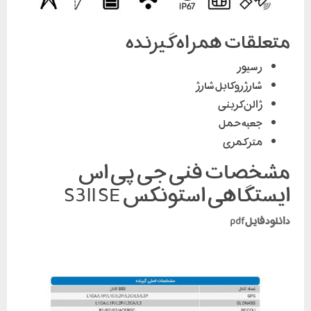
متعلقات همراه گیرنده
رسیور
شارژرو کابل شارژ
ژالن کربنی
جعبه حمل
متر کمری
مشخصات فنی جی پی اس
ایستگاهی استونکس S3ll SE
دانلود فایل pdf