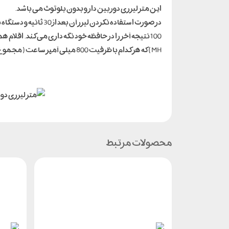
این متر لیزری دوربین دار و بدون بلوتوث می باشد.
MH) که هر کدام با ظرفیت 800 میلی آمپر ساعت( مجموع 2400 میلی آمپر ساعت)، دفترچه راهنما می باشد.
محصولات مرتبط