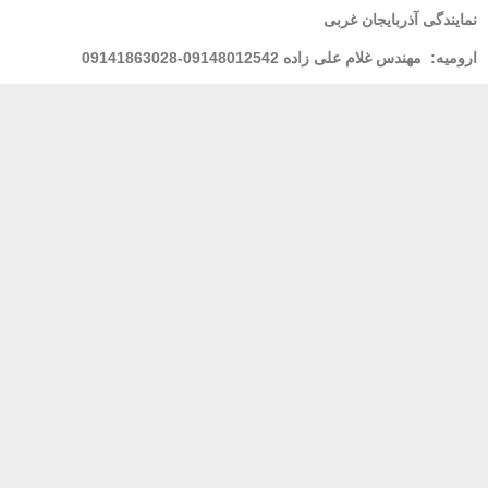
نمایندگی آذربایجان غربی
ارومیه:
مهندس غلام علی زاده 09148012542-09141863028
لرستان : خانم فولادی 09939928100
مشهد
: مهندس شریعتی 09155157195
بندر عباس:
مهندس محسنی 09173661993
پشتیبانی 24 ساعته
پرداخت در محل
ضمان
خدمات مشتریان
فروشنده شوید
آموزش ثبت سفارش