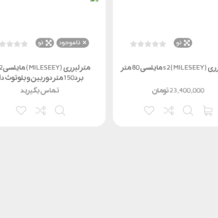
نو
ناموجود
نو
مایلسی 80 متر
برد150 متر دوربین و بلوتوث دار
23,400,000
تومان
تماس بگیرید