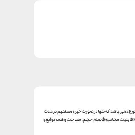
متر لیزری 120 متری سندوی دارای برد فاصله بین 0.05 متر تا 120 متر را با خطا حداکثر 2 میلی متر اندازه گیری می کند. کلاس لیزر این متر از نوع 2 می باشد. که تنها در صورت خیره مستقیم در مدت
قابلیت محاسبه فاصله, حجم, مساحت و همه توابع و