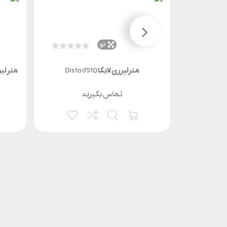
نو
متر لیزری (MILESEEY) مایلسیS2 با
مترلیزری لایکا Disto d510
متر لیزری s2(MILESEEY) 
تماس بگیرید