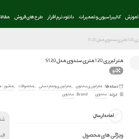
آموزش
کالیبراسیون و تعمیرات
دانلود نرم افزار
طرح های فروش
مقالا
ی مدل S120
متر لیزری 120 متری سندوی مدل S120
نو
دسته ها:
,
,
,
متر لیزری سندوی
متر لیزری و متر دستی
محصولات
منشور - مت
Brand:
سندوی
سندوی
آماده ارسال
شنا
ویژگی های محصول
قی