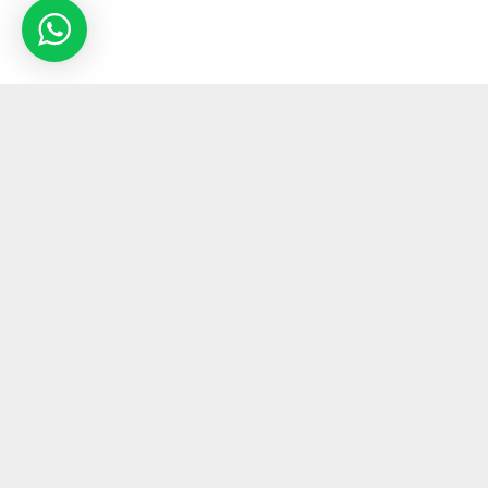
جه
پرداخت ایمن