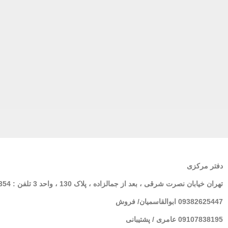
دفتر مرکزی
تهران
خیابان نصرت شرقی ، بعد از جمالزاده ، پلاک 130 ، واحد 3 تلفن : 02166564354
09382625447 ابوالقاسمیان/ فروش
09107838195 عامری / پشتیبانی