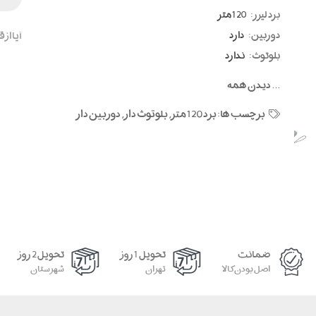
برد لیزر:
120 متر
دوربین:
دارد
آیا از
بلوتوث:
ندارد
...
دیدن همه
برچسب ها:
برد 120 متر
,
بلوتوث دار
,
دوربین دار
ضمانت
تحویل 1 روز
تحویل 2 روز
اصل بودن کالا
تهران
شهرستان