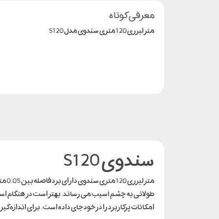
معرفی کوتاه
متر لیزری 120 متری سندوی مدل S120
سندوی S120
طولانی به چشم آسیب می رساند. بهتر است در هنگام است
امکانات پرکاربرد را در خود جای داده است. برای اندازه گیری هم می توان واحدهای SI و US 