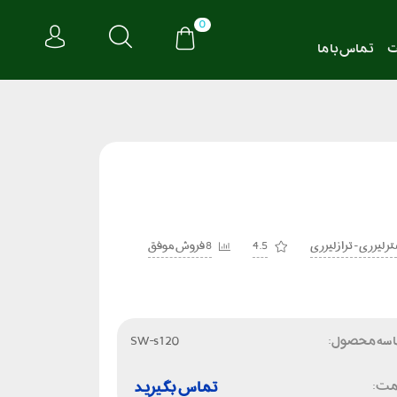
0
ت
تماس با ما
ر لیزری - تراز لیزری
4.5
8 فروش موفق
سه محصول:
SW-s120
مت:
تماس بگیرید