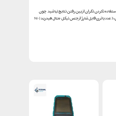
ن طولانی تر) . اما در صورت استفاده نکردن نگران از بین رفتن نتایج نباشید. چون
100 نتیجه آخر را در حافظه خود نگه داری می کند. اقلام همراه متر لیزری 120 متری سندوی شامل کابل تخلیه و شارژ USB، کیف حمل برزنتی، 3 عدد باتری قابل شارژ از جنس نیکل-متال هیدرید (Ni-