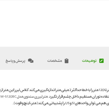
توضیحات
مشخصات
پرسش و پاسخ
فاده نور آن مستقیم داخل چشم قرار نگیرد.
متر لیزری سندوی مدل SW-S120BC
را پشتیبانی می کند( متر، اینچ و فوت).