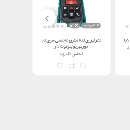
ناموجود
نو
ناموجود
متر لیزری (MILESEEY) مایلسیS2 با
متر لیزری 100 متری مایلسی سری S2
متر لیزری نرکسون مد
دوربین و بلوتوث دار
تماس بگیرید
ت