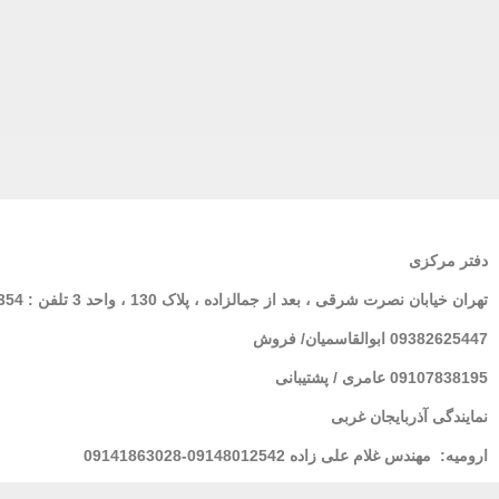
دفتر مرکزی
تهران
خیابان نصرت شرقی ، بعد از جمالزاده ، پلاک 130 ، واحد 3 تلفن : 02166564354
09382625447 ابوالقاسمیان/ فروش
09107838195 عامری / پشتیبانی
نمایندگی آذربایجان غربی
ارومیه:
مهندس غلام علی زاده 09148012542-09141863028
لرستان : خانم فولادی 09939928100