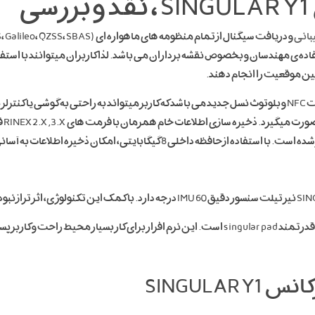
بانی
گیرنده SINGULAR XYZ مجهز به سیستم پیشرفته چیپست NFC و بلوتوث نسل جدید می باشد که کاربر میتواند به
SINGULA