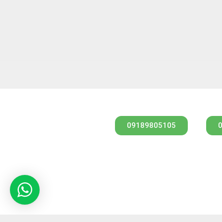
مشاوره از طریق واتس آپ
09189805105
کارشناس فروش
مهندس امیری