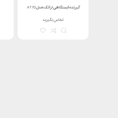
جی پی اس نقشه برداری استونکس S3ll
گیرنده ایستگاهی آراتک مدل AT70
تماس بگیرید