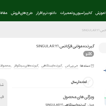
آموزش
کالیبراسیون و تعمیرات
دانلود نرم افزار
طرح های فروش
مقالا
SINGUL
گیرنده مولتی فرکانس SINGULAR Y1
نو
دسته ها:
,
,
,
جی پی اس
گیرنده ایستگاهی
گیرنده های سینگولار
محصولات
آماده ارسال
شنا
ویژگی های محصول
قی
مدل:
گیرنده ایستگاهی SINGULAR Y1