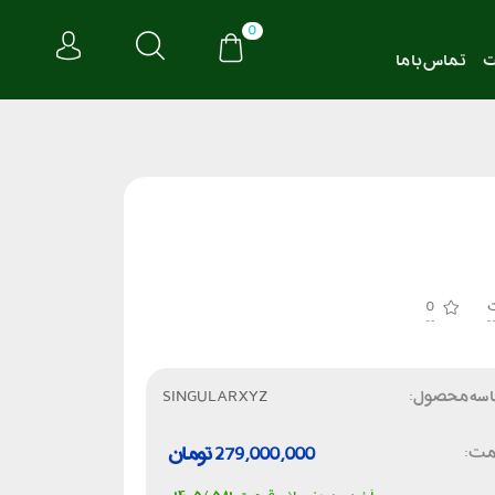
0
ت
تماس با ما
0
سه محصول:
SINGULAR XYZ
مت:
279,000,000
تومان