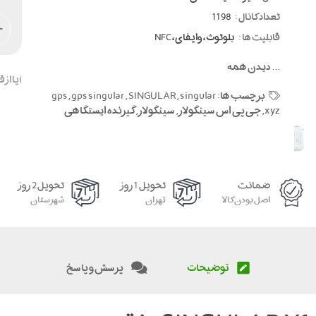
تعداد کانال :
1198
قابلیت ها :
بلوتوث ، وایفای ، NFC
...
دیدن همه
آیا از
برچسب ها:
singular
,
SINGULAR
,
gps singular
,
gps
xyz
,
جی پی اس سینگولار
,
سینگولار
,
گیرنده ایستگاهی
ضمانت
تحویل 1 روز
تحویل 2 روز
اصل بودن کالا
تهران
شهرستان
توضیحات
پرسش و پاسخ