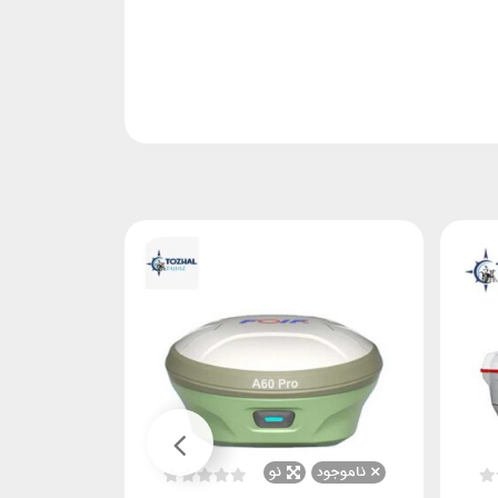
ناموجود
نو