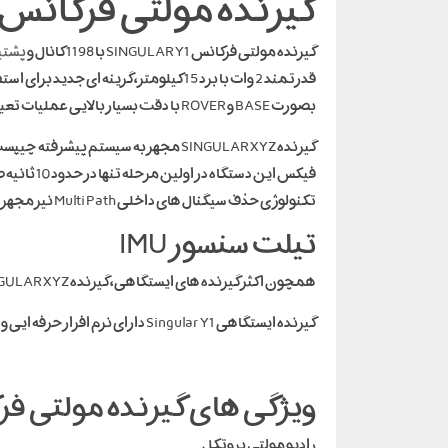
گیرنده مولتی فرکانس SINGULAR Y1 ، نقد و بررسی
گیرنده مولتی فرکانس SINGULAR Y1 با 1198 کانال و
پشتی
بصورت BASE و ROVER با دقت بسیار بالایی عملیات تعیین موقعیت را انجام دهند.
فیکس این دستگاه در اولین مرحله تنها در حدود 10 ثانیه صورت میگیرد. ذخیره سازی اطلاعات خام همزمان با فرمت های RINEX 2.X ,3.X قابل انجام است.
تکنولوژی حذف سیگنال های داخلی Multi Path نیز مجهز شده است. با استفاده از حافظه داخلی 8 گیگابایتی، امکان ذخیره اطلاعات به آسانی مهیا است.
تیلت سنسور IMU
همچون اکثر گیرنده های ایستگاهی، گیرنده SINGULAR XYZ نیز تیلت سنسور دقیق IMU 60 درجه دارد. با کمک این تکنولوژی، اثر تراز نبودن ژالون در هنگام برداشت موقعیت ها خنثی می شود.
گیرنده ایستگاهی Singular Y1 دارای نرم افزار حرفه ایی و قدرتمند singular pad است. این نرم افزار برای کار بسیار محیط راحت و کاربر پسندی دارد.
ویژگی های گیرنده مولتی فرکانس R Y1
رادیو مولتی پروتکل