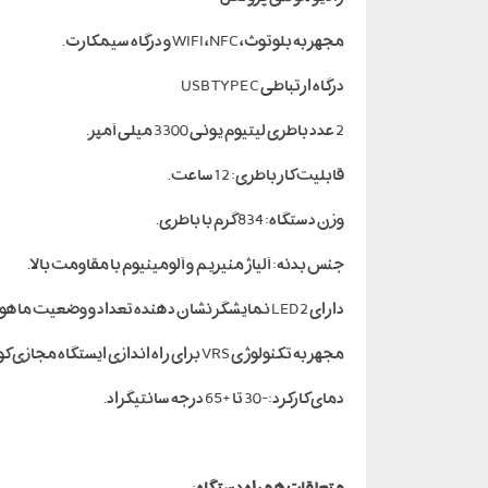
مجهز به بلوتوث، WIFI ،NFC و درگاه سیمکارت.
درگاه ارتباطی USB TYPE C
2 عدد باطری لیتیوم یونی 3300 میلی آمپر.
قابلیت کار باطری: 12 ساعت.
وزن دستگاه: 834 گرم با باطری.
جنس بدنه: آلیاژ منیزیم و آلومینیوم با مقاومت بالا.
دارای 2 LED نمایشگر نشان دهنده تعداد و وضعیت ماهواره ها و تصحیحات داده ها.
مجهز به تکنولوژی VRS برای راه اندازی ایستگاه مجازی کورس اختصاصی.
دمای کارکرد: -30 تا +65 درجه سانتیگراد.
متعلقات همراه دستگاه
: