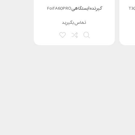
گیرنده ایستگاهی Foif A60PRO
گیرنده ایستگا
تماس بگیرید
ت