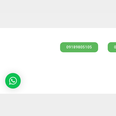
مشاوره از طریق واتس آپ
09189805105
کارشناس فروش
مهندس امیری