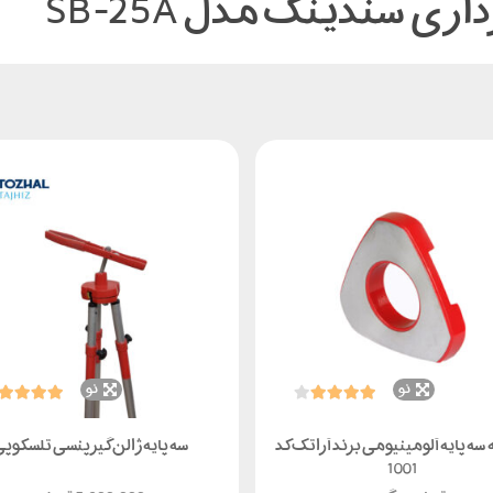
ی سندینگ مدل SB-25A
نو
نو
ه پایه آلومینیومی برند آراتک کد
سه پایه ژالن گیر پنسی تلسکوپ
1001