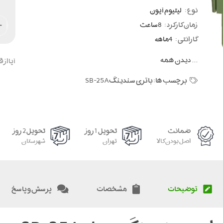
نوع :
لیتیوم آیون
زمان کارکرد :
8ساعت
گارانتی :
4ماهه
...
دیدن همه
آیا از
برچسب ها:
باتری سندینگSB-25A
ضمانت
تحویل 1 روز
تحویل 2 روز
اصل بودن کالا
تهران
شهرستان
توضیحات
مشخصات
پرسش و پاسخ