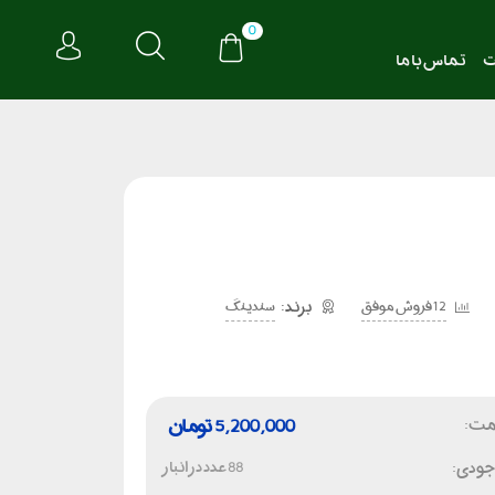
0
ت
تماس با ما
12 فروش موفق
سندینگ
مت:
5,200,000
تومان
جودی:
88 عدد در انبار