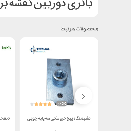
باتری دوربین نقشه بردار
محصولات مرتبط
نو
برند آراتک کد
نشیمنگاه پیچ خروسکی سه پایه چوبی
صفحه س