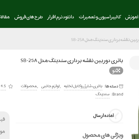
آموزش
کالیبراسیون و تعمیرات
دانلود نرم افزار
طرح های فروش
مقالا
بین نقشه برداری سندینگ مدل SB-25A
باتری دوربین نقشه برداری سندینگ مدل SB-25A
نو
دسته ها:
,
,
باتری ، شارژر و کابل تخلیه
لوازم جانبی
محصولات
4.5
Brand:
سندینگ
آماده ارسال
قی
مو
ویژگی های محصول