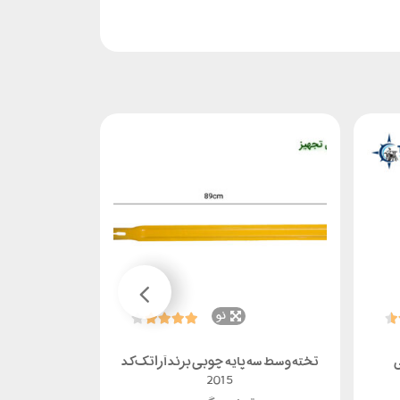
نو
ناموجود
ی
تخته وسط سه پایه چوبی برند آراتک کد
سه پایه نقش
2015
آر