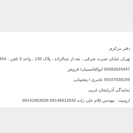
دفتر مرکزی
تهران
خیابان نصرت شرقی ، بعد از جمالزاده ، پلاک 130 ، واحد 3 تلفن : 02166564354
09382625447 ابوالقاسمیان/ فروش
09107838195 عامری / پشتیبانی
نمایندگی آذربایجان غربی
ارومیه:
مهندس غلام علی زاده 09148012542-09141863028
لرستان : خانم فولادی 09939928100
مشهد
: مهندس شریعتی 09155157195
بندر عباس:
مهندس محسنی 09173661993