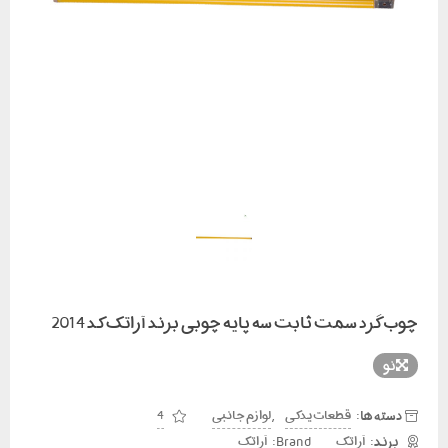
چوب گرد سمت ثابت سه پایه چوبی برند آراتک کد 2014
نو
دسته ها:
,
قطعات یدکی
لوازم جانبی
4
Brand:
آراتک
آراتک