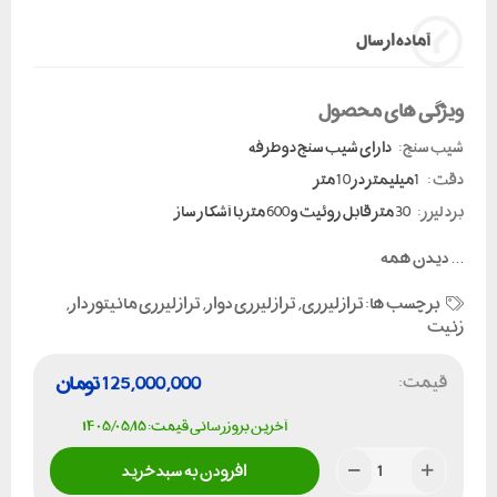
آماده ارسال
ویژگی های محصول
شیب سنج:
دارای شیب سنج دو طرفه
دقت :
1میلیمتر در 10 متر
برد لیزر:
30 متر قابل روئیت و 600 متر با آشکار ساز
...
دیدن همه
برچسب ها:
تراز لیزری
,
تراز لیزری دوار
,
تراز لیزری مانیتوردار
,
زنیت
قیمت:
125,000,000
تومان
آخرین بروزرسانی قیمت: ۱۴۰۵/۰۵/۱۵
افزودن به سبد خرید