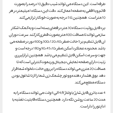
طرفه است. این دستگاه می تواند شیب دقیق 10 درصد را بصورت
قائم و یا افقی به صفحه اعمال کند. دقت این دستگاه 1میلیمتر در هر
10 متر است. همچنین تا 5 درجه به صورت خودکار تراز می کند.
برد قابل روئیت دستگاه 30 متر در فضای بسته است و به کمک آشکار
ساز می تواند تا مسافت 600 متر بصورت قطری کار کند. سرعت دوران
آن قابل تنظیم بر 5 حالت صفر ،60 ، 120 ،300 و 600 دور در صفحه می
باشد. محدوده عملکرد اسکن صفر ،10، 45، 90 و 180 درجه است و
جهت و سرعت اسکن قابل تنظیم می باشد. همچنین ترازلیزری
زنیت دارای صفحه نمایش دیجیتال و ریموت کنترلی است که تا
مسافت 20 متری می تواند دستگاه را بر روی حالت دلخواه شما قرار
دهد. بوق هشدار دهنده و و نور چشمک زن شما را از نا شاغول بودن
دستگاه مطلع می کند.
4 عدد باتری قابل شارژ با ولتاژ 4/8 الی 6 ولت می تواند دستگاه را به
مدت 20 ساعت روشن نگه دارد. همچنین دستگاه قابلیت تغذیه با
آداپتور را داراست.