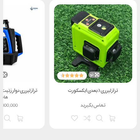
نو
ن
تراز لیزری 3بعدی ایکسکورت
مانی
تماس بگیرید
,000,000