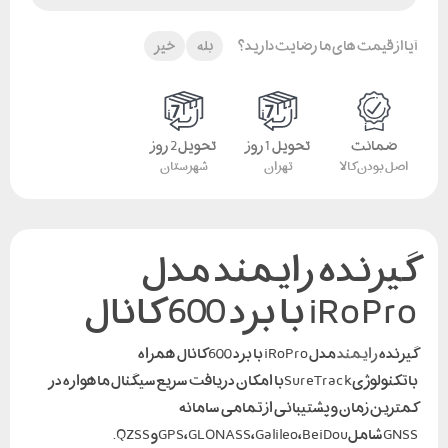
آیا از قیمت های ما رضایت دارید؟
بله
خیر
ضمانت
تحویل 1 روز
تحویل 2 روز
اصل بودن کالا
تهران
شهرستان
گیرنده رایمند مدل
iRoPro با برد 600 کانال
گیرنده
رایمند
مدل iRoPro با برد 600 کانال همراه
باتکنولوژیSureTrackبا امکان دریافت سریع سیگنال ماهواره در
کمترین زمان و پشتیبانی از تمامی سامانه
GNSSشاملGPS،GLONASS،Galileo،BeiDouو QZSS.