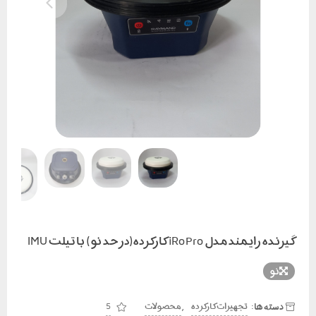
گیرنده رایمند مدل iRoPro کارکرده(در حد نو) با تیلت IMU
نو
دسته ها:
,
تجهیزات کارکرده
محصولات
5