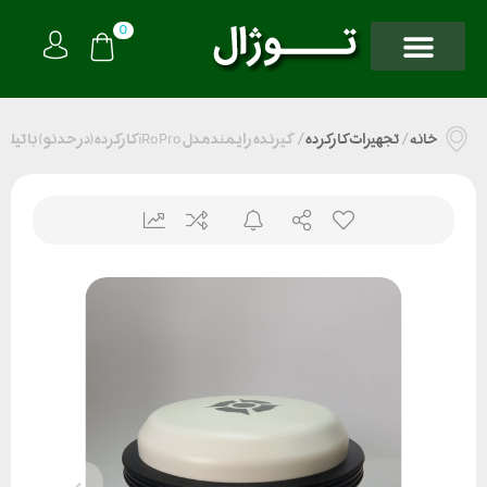
0
خانه
/
تجهیزات کارکرده
/
گیرنده رایمند مدل iRoPro کارکرده(در حد نو) با تیلت IMU