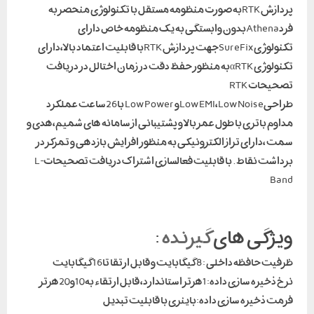
پردازشRTKبه صورت منظومه مستقل با تکنولوژی منحصر به
فردAthenaبدون وابستگی به یک منظومه خاص دارای
تکنولوژیSureFixجهت پردازشRTKبا قابلیت اعتماد بالا،دارای
تکنولوژیαRTKبه منظور حفظ دقت در زمان اختالل در دریافت
تصحیحاتRTK
طراحیLow EMI،Low Noiseو Low Power با26ساعت عملکرد
مداوم باتری با طول عمر بالا و پشتیبانی از سامانه های شمیم،هدی و
سمت ،دارای تراز الکترونیکی به منظور افزایش بازدهی و تمرکز در
برداشت نقاط . با قابلیت فعالسازی اشتراک دریافت تصحیحاتL-
Band
ویژگی های
گیرنده
:
ظرفیت حافظه داخلی : 8 گیگابایت و قابل ارتقا تا16 گیگابایت
نرخ ذخیره سازی داده:1هرتز استاندارد، قابل ارتقاء به10و20هرتز
فرمت ذخیره سازی داده:باینری با قابلیت تبدیل