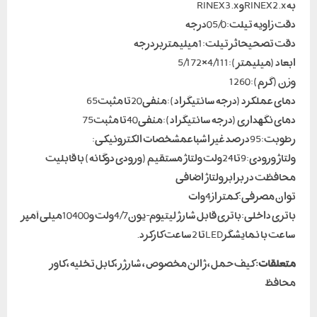
بهRINEX2.xوRINEX3.x
دقت زاویه تیلت:05/0درجه
دقت تصحیحاثر تیلت:1میلیمتربردرجه
ابعاد (میلیمتر):4/111×5/172
وزن (گرم):1260
دمای عملکرد (درجه سانتیگراد):منفی20تا مثبت65
دمای نگهداری (درجه سانتیگراد):منفی40تا مثبت75
رطوبت:95درصد غیر اشباعمشخصات الکترونیکی:
ولتاژ ورودی:9تا24ولت ولتاژ مستقیم (ورودی دوگانه) با قابلیت
محافظت در برابر ولتاژ اضافی
توان مصرفی:کمتر از4وات
باتری داخلی:باتری قابل شارژ لیتیوم-یون4/7ولت و10400میلی آمپر
ساعت با نمایشگرLEDتا 2ساعت کارکرد.
متعلقات:
کیف حمل ، ژالن مخصوص ، شارژر ،کابل تخلیه ، کاور
محافظ