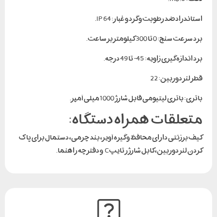
استاندراد ضد رطوبت و گرد و غبار: IP 64.
برد سرعت سنج: 0 تا 300 کیلومتر بر ساعت.
برد اندازه گیری زاویه: 45- تا 49 درجه.
قطر لنز دوربین: 22
باتری: باتری لیتیومی قابل شارژ 1000 میلی آمپر.
متعلقات همراه دستگاه:
کیف برزنتی دارای محافظ و گیره آویز، بند چرمی، دستمال برای پاک
کردن لنز دوربین، کابل شارژر تایپC و دفترچه راهنما.