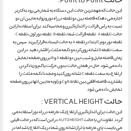
حالت Point to Point:
این حالت که مهمترین حالت این دستگاه به شمار می رود به کاربر
اجازه می دهد که فاصله بین دو نقطه در راه دور و زوایه مابین آن دو
نسبت به راس قرائت را اندازه گیری و محاسبه کند. برای استفاده از این
حالت (نقطه A : نقطه قرائت شما ، نقطه B : نقطه دور اول ، نقطه C :
نقطه دور دوم) ابتدا در نقطه A به حالت ایستاده قرار گیرید. سپس به
سمت نقطه B نشانه روی کرده و دکمه مثلث را فشار دهید. در این
زمان فاصله مایل و شیب بین دو نقطه A و B بر روی صفحه نمایش
داده می شود. حال در همان حالت بدون حرکت یا کم و زیاد کردن
ارتفاع، به سمت نقطه C نشانه روی کنید و مجددا دکمه مثلث را
بفشارید، فاصله افقی بین نقاط B و C و زاویه مابین آنها بر روی صفحه
نمایش داده می شود.
حالت VERTICAL HEIGHT :
این حالت برای اندازه گیری ارتفاع یک عارضه در راه دور استفاده می
گردد. تفاوت آن با حالت AUTO HEIGHT در این است که در حالت قبلی
می بایست پای عارضه با تراز نشانه روی شما در یک اتفاع باشد اما در