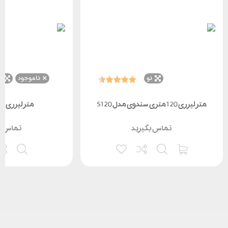
نو
ناموجود
ن
متر لیزری 120 متری سندوی مدل S120
متر لیزری لایک
تماس بگیرید
تماس ب