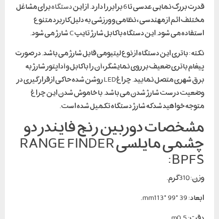
قدرت بزرگ نمایی عدسی تا 6 برابر را دارد. از این
دستگاه
برای مشاغل
مختلف ائم از مهندسی ، نظامی و ورزشی به دلیل کاربرد متنوع
استفاده می شود.این دستگاه با کابل شارژ تایپ C شارژ می شود.
نکته : باتری این دستگاه از نوع لیتیومی قابل شارژ می باشد. در صورت
پیغام باتری ضعیف بر روی نمایشگر، آن را با کابل و آداپتور شارژ به
برق شهری متصل نمایید. چراغ LED روشن شده حاکی از قرار گیری در
وضعیت درست شارژ شدن می باشد. با خاموش شدن این چراغ
متوجه خواهید شد که شارژ دستگاه تکمیل شده است.
مشخصات دوربین رنج فایندر دو
چشمی مایلسی RANGE FINDER
BPFS:
وزن: 310 گرم.
ابعاد: mm113*99*39.
دقت: m0.5.