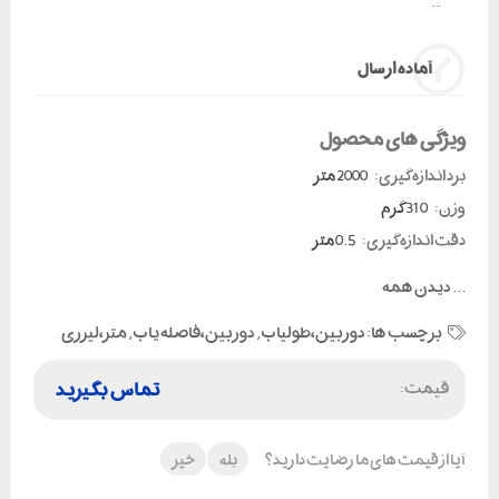
آماده ارسال
ویژگی های محصول
برد اندازه گیری:
2000 متر
وزن:
310 گرم
دقت اندازه گیری:
0.5 متر
...
دیدن همه
برچسب ها:
دوربین،طولیاب
,
دوربین،فاصله یاب
,
متر،لیزری
قیمت:
تماس بگیرید
آیا از قیمت های ما رضایت دارید؟
بله
خیر