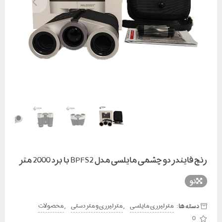
رنج فایندر دو چشمی مایلسی مدل BPFS2 با برد 2000 متر
نو
دسته ها:
,
,
متر لیزری مایلسی
متر لیزری و متر دستی
محصولات
0