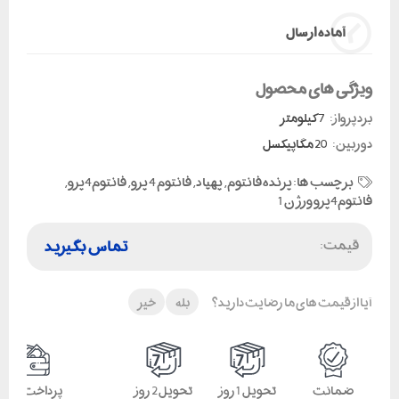
آماده ارسال
ویژگی های محصول
برد پرواز:
7 کیلومتر
دوربین:
20 مگاپیکسل
برچسب ها:
پرنده فانتوم
,
پهپاد
,
فانتوم 4 پرو
,
فانتوم4پرو
,
فانتوم4پرو ورژن 1
قیمت:
تماس بگیرید
آیا از قیمت های ما رضایت دارید؟
بله
خیر
ضمانت
تحویل 1 روز
تحویل 2 روز
پرداخت امن