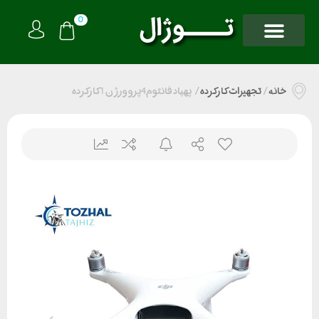
0
خانه
/
تجهیزات کارکرده
/
پهپاد فانتوم4پرو ورژن 1 کارکرده