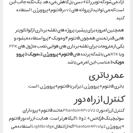
آزاد می‌شود که نویز را تا 4 دسی بل کاهش می‌دهد. یک نکته جالب این
است که می توانید از پروانه های v2 درفانتوم4پرو ورژن 1 استفاده
کنید.
همچنین امروزه برای پیشبرد پروژه های نقشه برداری از کوادکوپتر
هایی قدرتمندی همچون فانتوم ۴ و مویک ۲ پرو استفاده میشود و
یکی از ملزومات برای نقشه برداری های هوایی نصب ماژول های PPK
و یا RTK می باشد که پرنده های
فانتوم 4 پرو ورژن 2، مویک 2 پرو و
مویک 3
مناسب این امر می باشد.
عمر باتری
باتری فانتوم 4 پرو ورژن 2برابر با فانتوم4پرو ورژن 1 است.
کنترل از راه دور
کنترل از راه دور Phantom 4 Pro V2.0 مانند فانتوم 4 پرو دارای
سوئیچینگ فرکانس 2.4 و 5.8 گیگاهرتز است. هدایت از راه دور فانتوم
4 پرو ورژن 2با Phantom 4 Pro که از انتقال Lightbridge استفاده می