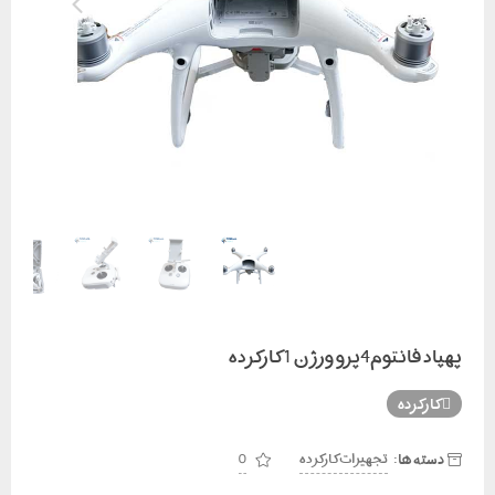
پهپاد فانتوم4پرو ورژن 1 کارکرده
کارکرده
دسته ها:
تجهیزات کارکرده
0