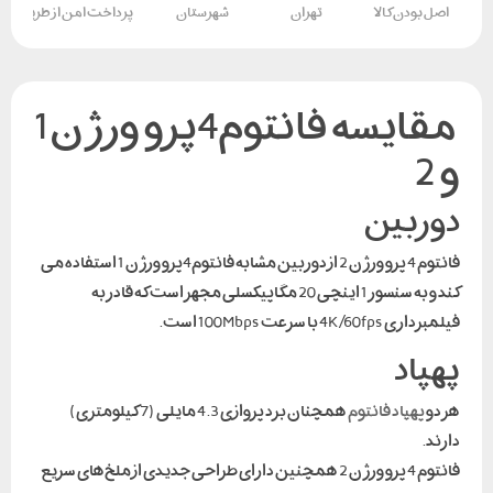
اصل بودن کالا
تهران
شهرستان
پرداخت امن از طریق کار
مقایسه فانتوم4پرو ورژن1
و 2
دوربین
فانتوم 4 پرو ورژن 2 از دوربین مشابه فانتوم4پرو ورژن 1 استفاده می
کند و به سنسور 1 اینچی 20 مگاپیکسلی مجهز است که قادر به
فیلمبرداری 4K/60fps با سرعت 100Mbps است.
پهپاد
هر دو
پهپاد فانتوم
همچنان برد پروازی 4.3 مایلی (7 کیلومتری)
دارند.
فانتوم 4 پرو ورژن 2 همچنین دارای طراحی جدیدی از ملخ‌های سریع