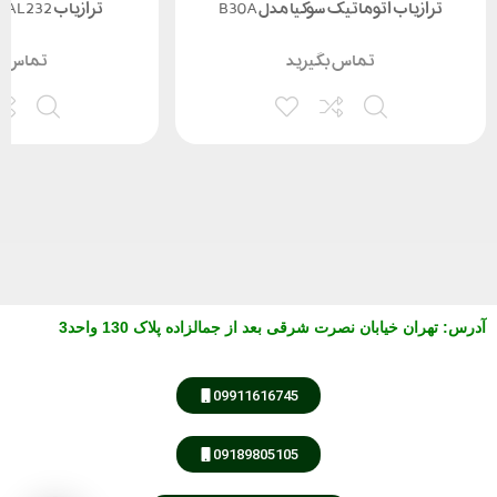
ترازیاب اتوماتیک سوکیا مدل B30A
ترازیاب Trimble AL232 کارکرده
تماس بگیرید
تماس ب
آدرس
:
تهران خیابان نصرت شرقی بعد از جمالزاده پلاک 130 واحد3
09911616745
09189805105