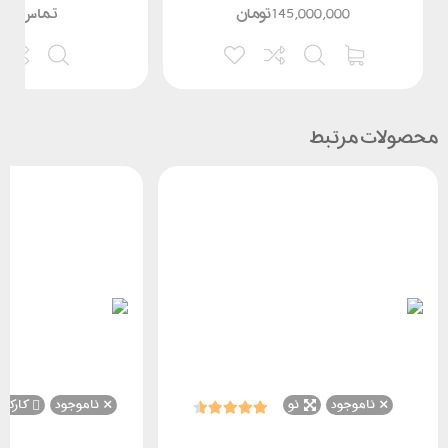
145,000,000
تومان
تماس بگی
محصولات مرتبط
ناموجود
نو
ناموجود
کارکرد