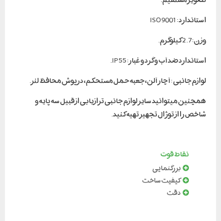
استاندارد: ISO 9001
وزن:2.7 کیلوگرم.
استاندارد ضد آب و گرد و غبار: IP55.
لوازم جانبی : آچار آلن، جعبه حمل مستحکم، درپوش محافظ لنز.
همچنین میتوانید سایر لوازم جانبی ترازیابی از قبیل سه پایه و
شاخص را از توژال تجهیز تهیه کنید.
نقاط قوت
بزرگنمایی
کیفیت ساخت
دقت