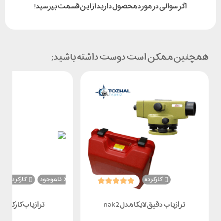
اگر سوالی در مورد محصول دارید از این قسمت بپرسید!
همچنین ممکن است دوست داشته باشید;
کارکرده
ناموجود
کارکرده
ترازیاب دقیق لایکا مدل nak2
ترازیاب کارکرده سوک