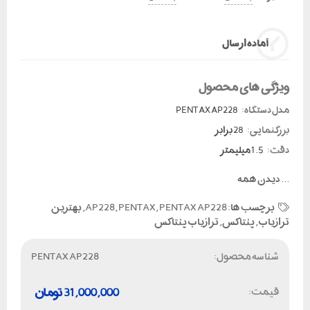
آماده ارسال
ویژگی های محصول
مدل دستگاه:
PENTAX AP228
بزرگنمایی:
28 برابر
دقت:
1.5 میلیمتر
...
دیدن همه
برچسب ها:
PENTAX AP228
,
PENTAX
,
AP228
,
بهترین
ترازیاب
,
پنتاکس
,
ترازیاب پنتاکس
شناسه محصول:
PENTAX AP228
قیمت:
31,000,000
تومان