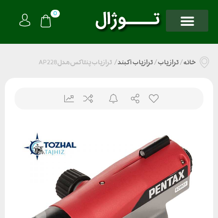
0
خانه
/
تراز یاب
/
ترازیاب آکبند
/
ترازیاب پنتاکس مدل AP228