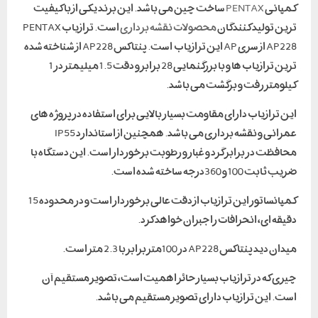
کمپانی
PENTAX
ساخت چین می باشد. این برند یکی از با کیفیت
ترین تولید کنندگان
محصولات نقشه برداری
است. ترازیاب PENTAX
AP228 از سری AP این ترازیاب است. پنتاکس AP228 از شناخته شده
ترین ترازیاب ها و با بزرگنمایی 28 برابر و دقت 1.5 میلیمتر در 1
کیلومتر رفت و برگشت می باشد.
این ترازیاب دارای مقاومت بسیار بالایی برای استفاده در پروژه های
عمرانی و نقشه برداری می باشد. همچنین از استاندارد IP55
محافظت در برابر گرد و غبار و رطوبت برخوردار است. این دستگاه با
ضریب ثابت 100 و 360درجه ساخته شده است.
کمپانساتور این ترازیاب از دقت عالی برخوردار است و در محدوده 15
دقیقه ای، انحرافات را جبران خواهد کرد.
میدان دید پنتاکس AP228 در 100متر برابر با 2.3 متر است.
چیزی که در ترازیاب بسیار حائز اهمیت است، تصویر مستقیم آن
است. این ترازیاب دارای تصویر مستقیم می باشد.