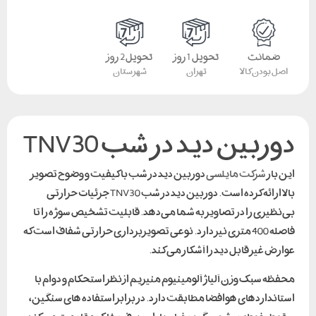
ضمانت
تحویل 1 روز
تحویل 2 روز
اصل بودن کالا
تهران
شهرستان
دوربین دید در شب TNV30
این بار
شرکت مایلسی
دوربین دید در شب با کیفیت و وضوح تصویر
بالا ارائه کرده است. دوربین دید در شب TNV30 جزئیات حرارتی
بی‌نظیری را در تصاویر به شما می‌دهد. قابلیت تشخیص سوژه را تا
فاصله 400 متری نیز دارد. نوعی تصویربرداری حرارتی شفاف است که
عوارض غیر قابل دید را آشکار می کند.
محفظه سبک وزن آلیاژ آلومینیوم منیزیم از نظر استحکام و دوام با
استانداردهای هوافضا مطابقت دارد. در برابر استفاده های سنگین،