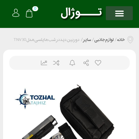
0
خانه
/
لوازم جانبی
/
سایر
/
دوربین دید در شب مایلسی مدل TNV30