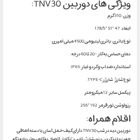
ویژگی های دوربین TNV30:
وزن: 310 گرم.
ابعاد: 47*51*178/5
نوع باتری: باتری لیتیومی 4500 میلی آمپری.
دمای حساس به کار: -20 تا 60 درجه.
استاندارد ضد آب و گرد و غبار: IP65.
نوع شارژ: شارژر TYPE-C.
پیکسل سایز: 12 میکرو متر.
رزولوشن نور قرمز: 192*256
اقلام همراه:
دوربین دید در شب TNV30 دارای کیف حمل اسان با دسته اضافی
جهت بلند کردن بند، شارژر تایپ C، کابل اتصال به کامپیوتر، پایه نگه