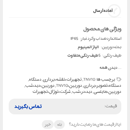
آماده ارسال
ویژگی های محصول
استاندارد ضد آب و گرد غبار:
IP 65
بدنه دوربین:
آلیاژ آلمینیوم
طیف رنگی :
5 طیف رنگی متفاوت
...
دیدن همه
برچسب ها:
TNV10
,
تجهیزات،نقشه،برداری
,
دستگاه
,
دستگاه،تصویر،برداری
,
دوربین،TNV10
,
دوربین،دید،شب
,
دوربین،مایلسی
,
دید،در،شب
,
شرکت،توژال،تجهیزات
قیمت:
تماس بگیرید
آیا از قیمت های ما رضایت دارید؟
بله
خیر