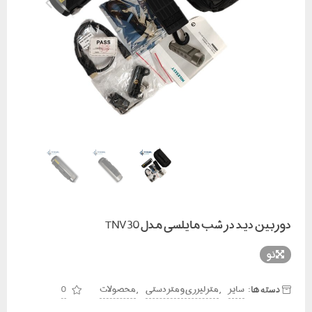
دوربین دید در شب مایلسی مدل TNV30
نو
دسته ها:
,
,
سایر
متر لیزری و متر دستی
محصولات
0