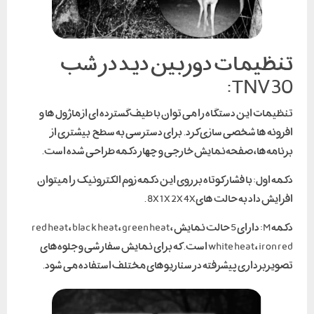
تنظیمات دوربین دید در شب
TNV30:
تنظیمات این دستگاه را می توان با طیف گسترده ای از ماژول ها و
افزونه ها شخصی سازی کرد. برای دسترسی به سطح بیشتری از
برنامه‌ها، صفحه‌نمایش خارجی و چهار دکمه طراحی شده است.
دکمه اول: با فشار کوتاه بر روی این دکمه زوم الکترونیک را میتوان
افزایش داد به حالت های8X 1X 2X 4X .
دکمه M: دارای 5 حالت نمایش red heat ، black heat ، green heat ،
white heat ، iron red است. که برای نمایش سفارشی و جلوه‌های
تصویربرداری پیشرفته در سناریوهای مختلف استفاده می شود.