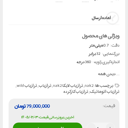
آماده ارسال
ویژگی های محصول
دقت:
0.7 میلی متر
بزرگنمایی:
32 برابر
اندازه گیری زاویه :
360 درجه
...
دیدن همه
برچسب ها:
nak2
,
تراز یاب لایکا nak2
,
ترازیاب
,
ترازیاب wild
,
ترازیاب اتوماتیک
,
ترازیاب کارکرده
قیمت:
79,000,000
تومان
آخرین بروزرسانی قیمت: ۱۴۰۵/۰۲/۰۳