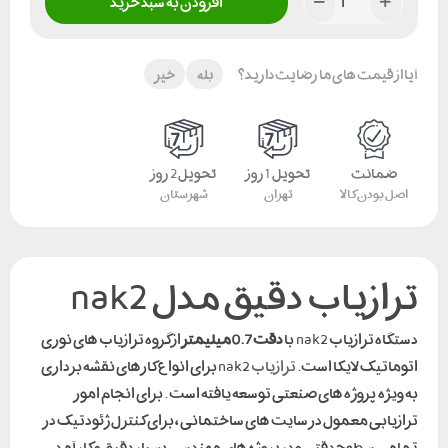
افزودن به سبد خرید
آیا از قیمت های ما رضایت دارید؟
بله
خیر
ضمانت
تحویل 1 روز
تحویل 2 روز
اصل بودن کالا
تهران
شهرستان
ترازیاب دقیق مدل nak2
دستگاه ترازیاب nak2 با
دقت 0.7 میلیمتر
از گروه ترازیاب های نوری
اتوماتیک لایکا است.
ترازیاب
nak2 برای انواع کارهای نقشه برداری
به ویژه پروژه های صنعتی توسعه یافته است . برای انجام امور
ترازیابی معمول در سایت های ساختمانی ، برای کنترل ژئودتیک در
تمامی سطوح دقتی و در پروژه های مهندسی بسیار دقیق و کار آمد