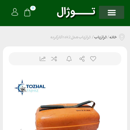
0
خانه
/
تراز یاب
/
ترازیاب مدل nak2 کارکرده