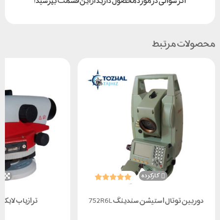
اگر سوالی در مورد محصول دارید از این قسمت بپرسید!
محصولات مرتبط
کارکرده
ن
دوربین توتال استیشن سندینگ 752R6L
ترازیاب لایکا NA730 آکبند