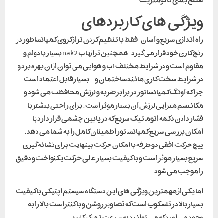
سطح بندی تاکومتریک.
ویژگی های کاربردهای
راه اندازی سریع و آسان : فقط با تنظیم کردن تراز کروی کمپانساطور در
رنج کاری خود قرار می گیرد . همچنین ترازیاب nak2 بسیار با دوام و
مقاوم است و در شرایط مختلف آب و هوایی می توان از آن بهره برد و
در شرایط سخت کاری مانند ساختمان و… بسیار قابل اعتماد است
چرا که آونگ کمپانساتور در برابر ضربه و لرزش محافظت می شود و
مکانیسم میرایی لرزش آن بسیار موثر است . برای راحتی بیشتر با
فشار دادن دکمه اتوماتیک سریع که در پایین چشمی قرار دارد با
امکان بررسی سریع کمپانساتور اطمینان کامل را به شما می دهد .
پیچ حرکت افقی دو طرفه با امکان حرکت بینهایت برای نشانه گیری
سریع بسیار موثر است و با کیفیت بسیار عالی حرکت یکنواخت و دقیق
را موجب می شود .
اما یکی از مهمترین ویژگی های این دستگاه سیستم اپتیکی با کیفیت
بسیار بالا در تلسکوپ است که تصاویر روشن و با کنتراست بالا را به
وجود می اورد که می توانید به سرعت تمرکز کنید .