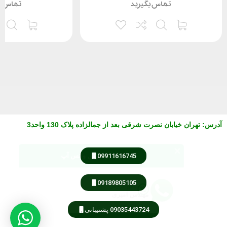
تماس بگیرید
تماس ب
آدرس
:
تهران خیابان نصرت شرقی بعد از جمالزاده پلاک 130 واحد3
مشاوره از طریق واتس آپ
09911616745
کارشناس فروش
مهندس امیری
09189805105
09035443724 پشتیبانی