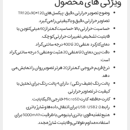
ویژگی های محصول
وضوح تصویر حرارتی دقیق: پیکسل‌های 120×90، TR120
تصاویر حرارتی دقیق و با کیفیتی را می گیرد.
حساسیت حرارتی بالا
:
حساسیت کمتر از 60 میلی‌کلوین با
قابلیت تشخیص تغییرات حرارتی کوچک.
دمای کارکرد: منفی 20 تا 400 درجه سانتی گراد.
دقت بین دمای 0 تا منفی 20 مثبت و منفی 5 درجه سانتی گراد
است.
نرخ فریم خروجی: کمتر از 20 هرتز تصویر روان را نمایش می
دهد.
پالت رنگ(طیف رنگی): دارای 4 پالت رنگ برای تحلیل با
کیفیت تر تصاویر حرارتی.
کارت حافظه: کارت MicroSD خارجی 8 گیگابایت.
رابط USB : USB2.0 برای انتقال داده‌ها و شارژ باتری.
منبع تغذیه قوی
:
باتری لیتیومی با ظرفیت 5000mAh برای
استفاده مداوم طولانی و قابلیت شارژ مجدد.