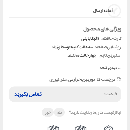
آماده ارسال
ویژگی های محصول
کارت حافظه:
8 گیگابایتی
روشنایی صفحه:
سه حالت کم،متوسط و زیاد
اسکیرین تایم:
چهار حالت مختلف
...
دیدن همه
برچسب ها:
دوربین،حرارتی
,
متر، لیزری
قیمت:
تماس بگیرید
آیا از قیمت های ما رضایت دارید؟
بله
خیر