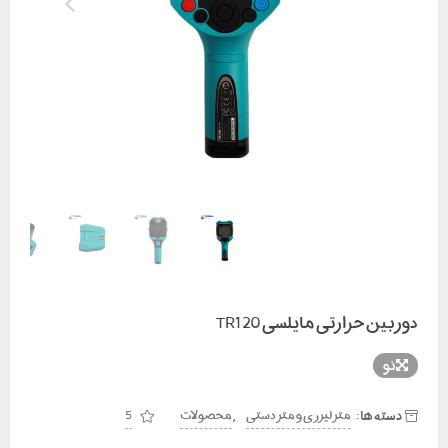
دوربین حرارتی مایلسی TR120
نو
دسته ها:
,
متر لیزری و متر دستی
محصولات
5