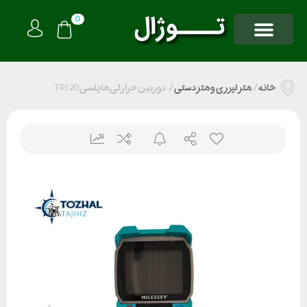
0
خانه
/
متر لیزری و متر دستی
/
دوربین حرارتی مایلسی TR120