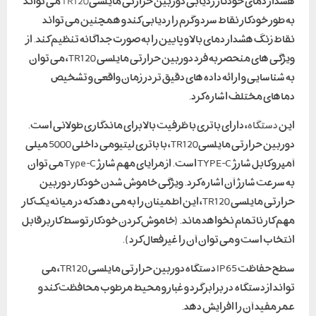
هشدار دمای خودکار ردیابی دوربین حرارتی مایلسی
TR120
می تواند
به طور خودکار نقاط سرد و گرم را ردیابی کند و همچنین می تواند
نقاط زنگ هشدار دمای بالا و پایین را به صورت جداگانه تنظیم کند. از
ویژگی های منحصر به فرد دوربین حرارتی مایلسی TR120، می توان
به شناسایی و ارائه داده های دقیق تر در زمان واقعی و تشخیص
دماهای مختلف اشاره کرد.
این
دستگاه
، دارای باتری با ظرفیت بالا برای ماندگاری طولانی است.
دوربین حرارتی مایلسیTR120، با باتری لیتیومی داخلی 5000 میلی
آمپر و کابل شارژ TYPE-C است. از مزایای مهم شارژ Type-C می توان
به سرعت شارژ آن اشاره کرد. ویژگی خاموش شدن خودکار دوربین
حرارتی مایلسی TR120، این اطمینان را به می دهد که در میانه یک کار
مهم کار ناتمام نخواهد ماند. (خاموش کردن خودکار توسط کاربر قابل
انتخاب است و می توان آن را غیرفعال کرد).
سطح حفاظت IP65 دستگاه دوربین حرارتی مایلسی TR120، می
تواند از دستگاه در برابر گرد و غبار و محیط مرطوب محافظت کند و
عمر مفید آن را افزایش دهد.