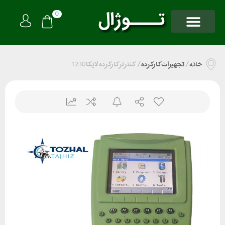
0
خانه
/
تجهیزات کارکرده
/
کنترلر کارکرده لایکا 1230