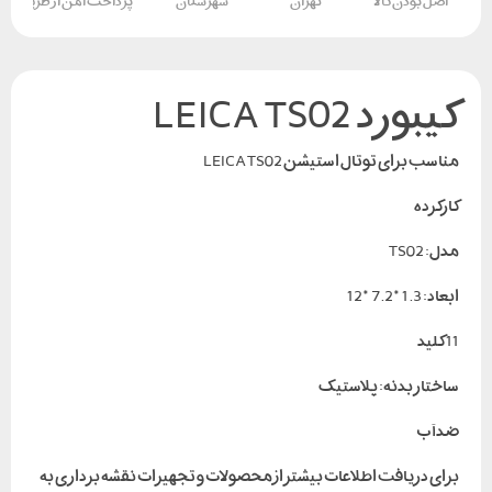
اصل بودن کالا
تهران
شهرستان
پرداخت امن از طریق کار
کیبورد LEICA TS02
مناسب برای توتال استیشن LEICA TS02
کارکرده
مدل: TS02
ابعاد: 1.3*7.2*12
11 کلید
ساختار بدنه: پلاستیک
ضدآب
برای دریافت اطلاعات بیشتر از محصولات و تجهیزات نقشه برداری به