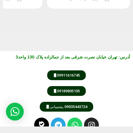
آدرس
:
تهران خیابان نصرت شرقی بعد از جمالزاده پلاک 130 واحد3
مشاوره از طریق واتس آپ
09911616745
09189805105
کارشناس فروش
مهندس امیری
09035443724 پشتیبانی