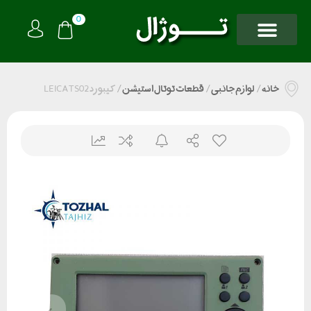
0
خانه
/
لوازم جانبی
/
قطعات توتال استیشن
/
کیبورد LEICA TS02