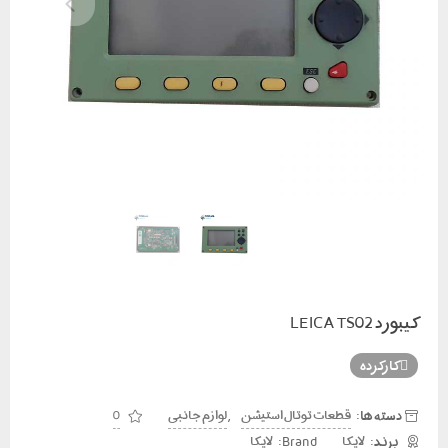
کیبورد LEICA TS02
کارکرده
دسته ها:
,
قطعات توتال استیشن
لوازم جانبی
0
Brand:
لایکا
لایکا