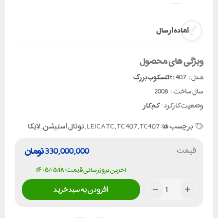
آماده ارسال
ویژگی های محصول
مدل :
tc407 تلسکوپ بزرگ
سال ساخت :
2008
وضعیت کارکرد:
کم کار
برچسب ها:
TC407
,
TC 407
,
LEICA TC
,
توتال استیشن
,
لایکا
قیمت:
330,000,000
تومان
آخرین بروزرسانی قیمت: ۱۴۰۵/۰۵/۱۸
افزودن به سبد خرید