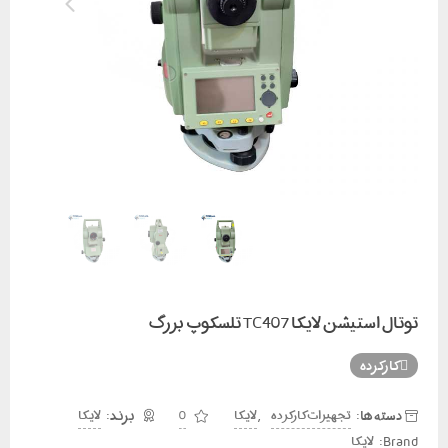
توتال استیشن لایکا TC407 تلسکوپ بزرگ
کارکرده
دسته ها:
,
تجهیزات کارکرده
لایکا
0
لایکا
Brand:
لایکا