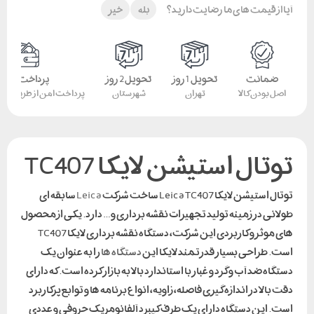
آیا از قیمت های ما رضایت دارید؟
بله
خیر
ضمانت
تحویل 1 روز
تحویل 2 روز
پرداخت امن
اصل بودن کالا
تهران
شهرستان
پرداخت امن از طریق کار
توتال استیشن لایکا TC407
توتال استیشن لایکا Leica TC407 ساخت شرکت
Leica
سابقه ای
طولانی در زمینه تولید تجهیزات نقشه برداری و… دارد. یکی از محصول
های موثر و کاربردی این شرکت، دستگاه نقشه برداری لایکا TC407
است. طراحی بسیار قدرتمند لایکا این
دستگاه ها
را به عنوان یک
دستگاه ضد آب و گرد و غبار با استاندارد بالا به بازار کرده است. که دارای
دقت بالا در اندازه گیری فاصله، زاویه، انواع برنامه ها و توابع پرکاربرد
است. این دستگاه دارای یک طرف کیبرد آلفانومریک حروفی و عددی