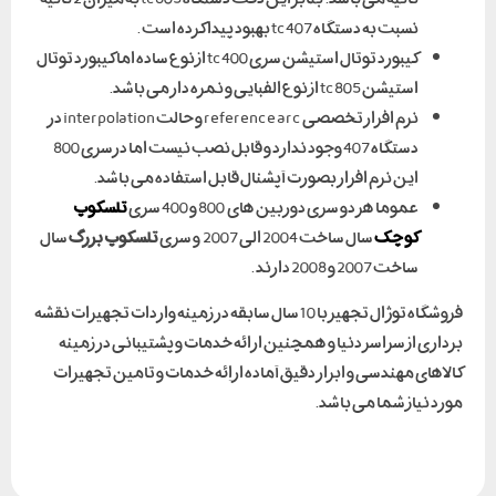
نسبت به دستگاه tc407 بهبود پیدا کرده است .
کیبورد توتال استیشن سری tc400 از نوع ساده اما کیبورد توتال
استیشن tc805 از نوع الفبایی و نمره دار می باشد.
نرم افزار تخصصی reference arc و حالت interpolation در
دستگاه 407 وجود ندارد و قابل نصب نیست اما درسری 800
این نرم افزار بصورت آپشنال قابل استفاده می باشد.
عموما هر دو سری دوربین های 800 و 400 سری
تلسکوپ
کوچک
سال ساخت 2004 الی 2007 و سری
تلسکوپ بزرگ
سال
ساخت 2007 و 2008 دارند .
فروشگاه توژال تجهیز با 10 سال سابقه در زمینه واردات تجهیزات نقشه
برداری از سراسر دنیا و همچنین ارائه خدمات و پشتیبانی در زمینه
کالاهای مهندسی و ابزار دقیق آماده اراِئه خدمات و تامین تجهیزات
مورد نیاز شما می باشد.