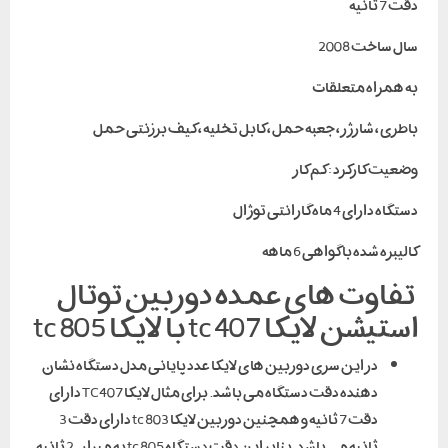
دقت 7 ثانیه
سال ساخت 2008
به همراه متعلقات
باطری ، شارژر ، جعبه حمل ، کابل تخلیه ، کیف برزنتی حمل
وضعیت کارکرد : کم کار
دستگاه دارای 4 ماه گارانتی توژال
کالیبره شده با گواهی 6 ماهه
تفاوت های عمده دوربین توتال
استیشن لایکا tc407 با لایکا tc805
در این سری دوربین ها ی لایکا عدد پایانی مدل دستگاه نشان
دهنده دقت دستگاه می باشد. برای مثال لایکا TC407 دارای
دقت 7 ثانیه و همچنین دوربین لایکا tc803 دارای دقت 3
ثانیه می باشد. بنابر این دقت دستگاه tc805 به میزان 2 ثانیه