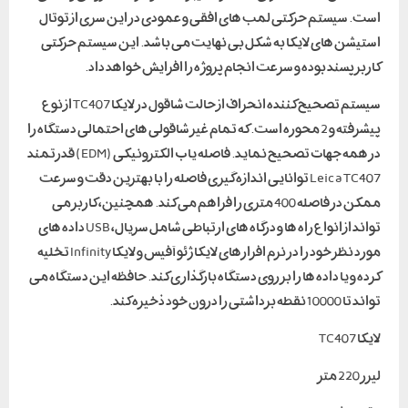
است. سیستم حرکتی لمب های افقی و عمودی در این سری از توتال
استیشن های لایکا به شکل بی نهایت می باشد. این سیستم حرکتی
کاربر پسند بوده و سرعت انجام پروژه را افزایش خواهد داد.
سیستم تصحیح کننده انحراف از حالت شاقول در لایکا TC407 از نوع
پیشرفته و 2 محوره است. که تمام غیر شاقولی های احتمالی دستگاه را
در همه جهات تصحیح نماید. فاصله یاب الکترونیکی (EDM) قدرتمند
Leica TC407 توانایی اندازه گیری فاصله را با بهترین دقت و سرعت
ممکن در فاصله 400 متری را فراهم می کند. همچنین، کاربر می
تواند از انواع راه ها و درگاه های ارتباطی شامل سریال، USB داده های
مورد نظر خود را در نرم افزارهای لایکا ژئو آفیس و لایکا Infinity تخلیه
کرده و یا داده ها را بر روی دستگاه بارگذاری کند. حافظه این دستگاه می
تواند تا 10000 نقطه برداشتی را درون خود ذخیره کند.
لایکا TC407
لیزر 220 متر