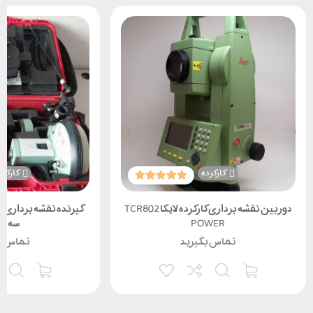
کارکرده
کارکرد
دوربین نقشه برداری کارکرده لایکا TCR802
POWER
سه تا
تماس بگیرید
تماس ب