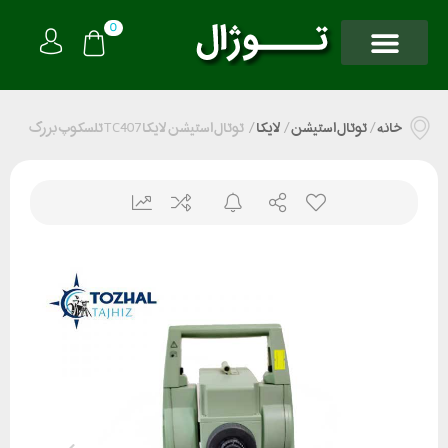
0
خانه
/
توتال استیشن
/
لایکا
/
توتال استیشن لایکا TC407 تلسکوپ بزرگ