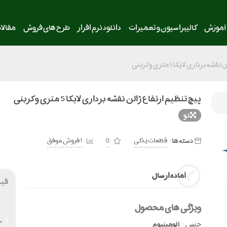
آموزش
کالیبراسیون و تعمیرات
دانلود نرم افزار
طرح های فروش
مقالا
برداری لایکا 5 متری و کربنی
پیچ تنظیم ارتفاع ژالن نقشه برداری لایکا 5 متری و کربنی
نو
دسته ها:
قطعات یدکی
0
1 فروش موفق
آماده ارسال
قی
ویژگی های محصول
جنس :
آلومینیوم