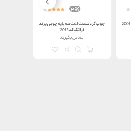
نو
چوب گرد سمت لنت سه پایه چوبی برند
رابط ترابراک
آراتک کد 2013
آ
تماس بگیرید
0