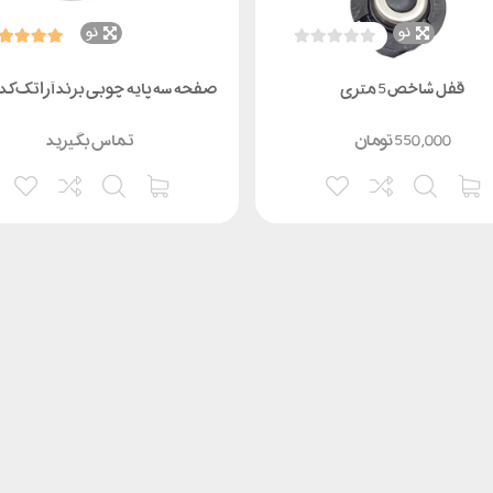
نو
نو
قفل شاخص 5 متری
صفحه سه پایه چوبی برند آراتک کد 2001
550,000
تومان
تماس بگیرید