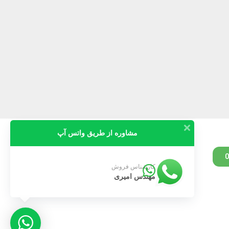
مشاوره از طریق واتس آپ
09189805105
کارشناس فروش
مهندس امیری