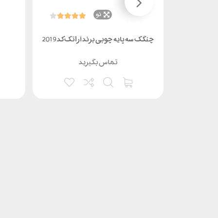
نو
 کد 2002
چنگک سه پایه چوبی برند آراتک کد 2019
تماس بگیرید