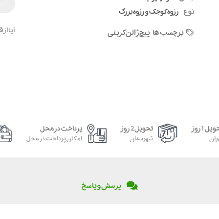
نوع:
رزوه کوجک و رزوه بزرگ
آیا از
برچسب ها:
پیچ ژالن کربنی
یل 1 روز
تحویل 2 روز
پرداخت در محل
ران
شهرستان
امکان پرداخت در محل
پرسش و پاسخ