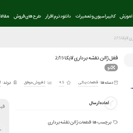
آموزش
کالیبراسیون و تعمیرات
دانلود نرم افزار
طرح های فروش
مقالا
یکا 2/15
قفل ژالن نقشه برداری لایکا 2/15
نو
دسته ها:
قطعات یدکی
4.5
2 فروش موفق
ل
آماده ارسال
قی
برچسب ها:
قطعات ژالن نقشه برداری