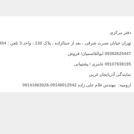
دفتر مرکزی
تهران
خیابان نصرت شرقی ، بعد از جمالزاده ، پلاک 130 ، واحد 3 تلفن : 02166564354
09382625447 ابوالقاسمیان/ فروش
09107838195 عامری / پشتیبانی
نمایندگی آذربایجان غربی
ارومیه:
مهندس غلام علی زاده 09148012542-09141863028
لرستان : خانم فولادی 09939928100
مشهد
: مهندس شریعتی 09155157195
بندر عباس:
مهندس محسنی 09173661993