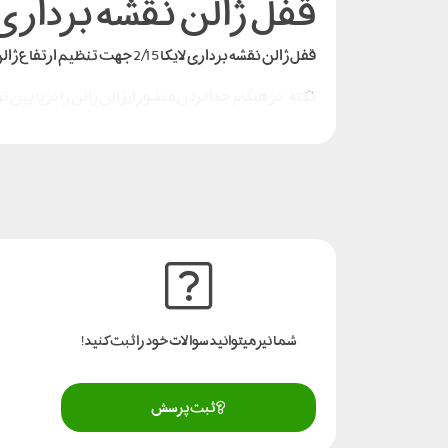
قفل ژالن نقشه برداری لایک
قفل ژالن نقشه برداری لایکا 2/15 جهت تنظیم ارتفاع ژالن 2.15 به کار می رود و بصورت یک قفل فنری در راحتترین شکل ممکن امکان تنظیم ارتفاع را فراهم می کند .
نکته : در هنگام جدا کردن منشور از ژالن ژالن را در پایین 
شما نیز میتوانید سوالات خود را ثبت کنید!
ثبت پرسش