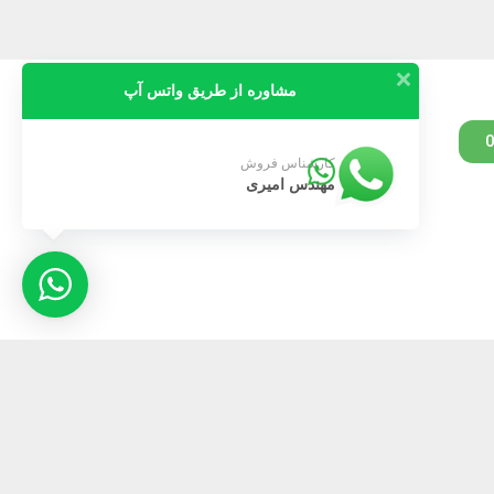
مشاوره از طریق واتس آپ
09189805105
کارشناس فروش
مهندس امیری