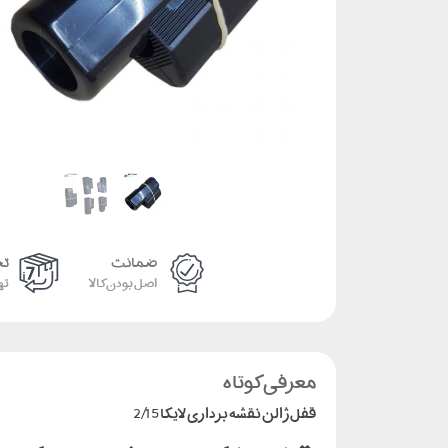
ضمانت
تحو
اصل بودن کالا
ته
معرفی کوتاه
قفل ژالن نقشه برداری لایکا 2/15