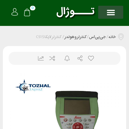
0
خانه
/
جی پی اس
/
کنترلر و هولدر
/
کنترلر لایکا CS15