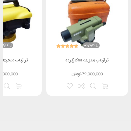
کارکرده
کارکرد
ترازیاب مدل nak2 کارکرده
ترازیاب دیجیتال Sprinter 250M
79,000,000
تومان
0,000,000