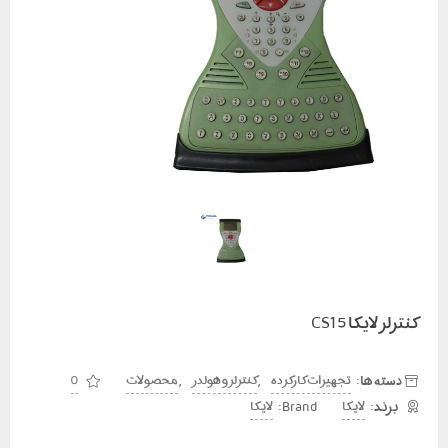
کنترلر لایکا CS15
دسته ها:
,
,
تجهیزات کارکرده
کنترلر و هولدر
محصولات
0
Brand:
لایکا
لایکا