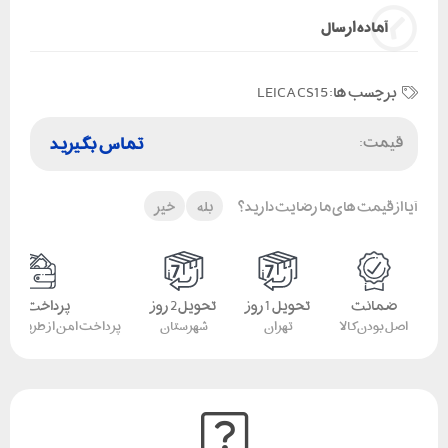
آماده ارسال
برچسب ها:
LEICA CS15
قیمت:
تماس بگیرید
آیا از قیمت های ما رضایت دارید؟
بله
خیر
ضمانت
تحویل 1 روز
تحویل 2 روز
پرداخت امن
اصل بودن کالا
تهران
شهرستان
پرداخت امن از طریق کار