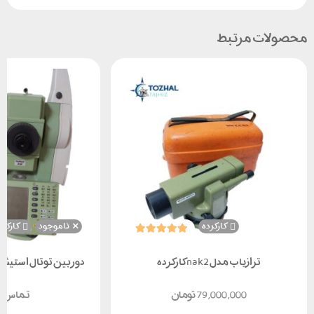
محصولات مرتبط
کارکرده
ناموجود
کارکرد
ترازیاب مدل nak2 کارکرده
دوربین توتال استیشن لایک
79,000,000
تومان
تماس ب