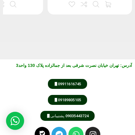
آدرس
:
تهران خیابان نصرت شرقی بعد از جمالزاده پلاک 130 واحد3
09911616745
09189805105
09035443724 پشتیبانی