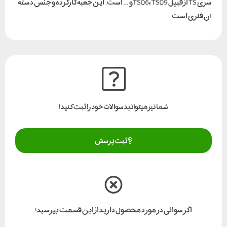
سری TS از قبیل TS06، TS09و … است. این جعبه کارکرده و جنس دسته
آن فلزی است.
شما نیز میتوانید سوالات خود را ثبت کنید!
ثبت پرسش
اگر سوالی در مورد محصول دارید از این قسمت بپرسید!