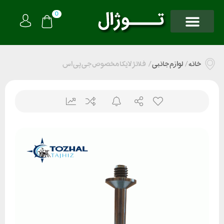
0
خانه
/
لوازم جانبی
/
فلانژ لایکا مخصوص جی پی اس