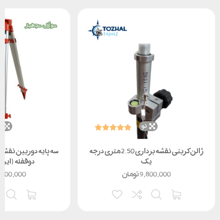
نو
ن
ژالن کربنی نقشه برداری 2.50متری درجه
سه پایه دوربین نقشه
یک
دوقفله (ایر
9,800,000
تومان
,500,000