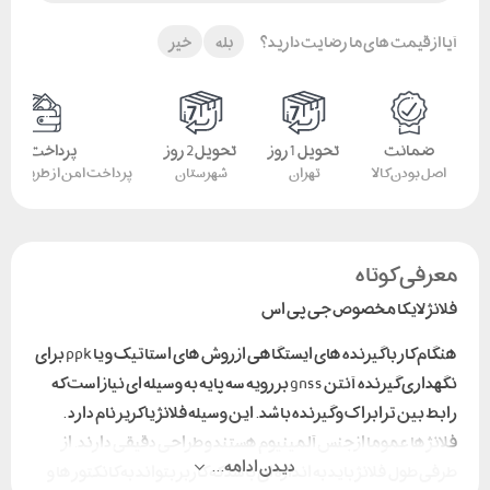
آیا از قیمت های ما رضایت دارید؟
بله
خیر
ضمانت
تحویل 1 روز
تحویل 2 روز
پرداخت امن
اصل بودن کالا
تهران
شهرستان
پرداخت امن از طریق کار
معرفی کوتاه
فلانژ لایکا مخصوص جی پی اس
هنگام کار با گیرنده های ایستگاهی از روش های استاتیک و یا ppk برای
نگهداری گیرنده آنتن gnss بر رویه سه پایه به وسیله ای نیاز است که
رابط بین ترابراک و گیرنده باشد. این وسیله فلانژ یا کریر نام دارد .
فلانژ ها عموما از جنس آلمینیوم هستند و طراحی دقیقی دارند. از
دیدن ادامه...
طرفی طول فلانژ باید به اندازه ای باشد که کاربر بتواند به کانکتور ها و