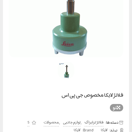
فلانژ لایکا مخصوص جی پی اس
نو
دسته ها:
,
,
فلانژ ترابراک
لوازم جانبی
محصولات
5
Brand:
لایکا
لایکا