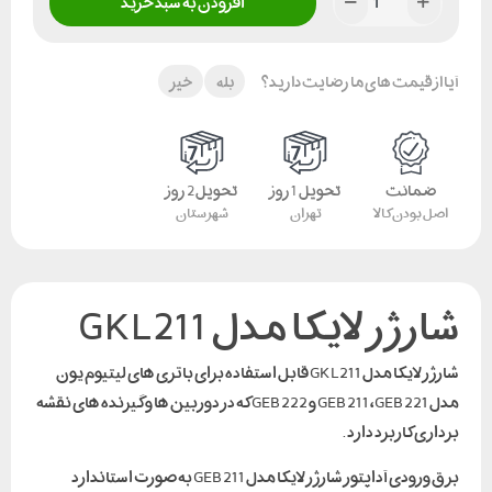
افزودن به سبد خرید
آیا از قیمت های ما رضایت دارید؟
بله
خیر
ضمانت
تحویل 1 روز
تحویل 2 روز
اصل بودن کالا
تهران
شهرستان
شارژر لایکا مدل GKL211
شارژر لایکا مدل GKL211 قابل استفاده برای باتری های لیتیوم یون
مدل GEB 211 ،GEB 221 و GEB 222 که در دوربین ها و گیرنده های نقشه
برداری کاربرد دارد .
برق ورودی آداپتور شارژر لایکا مدل GEB 211 به صورت استاندارد