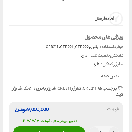
آماده ارسال
ویژگی های محصول
موارد استفاده :
باتری GEB211 ، GEB221 , GEB222
نشانگر وضعیت LED :
دارد
شارژر فندکی :
دارد
...
دیدن همه
برچسب ها:
GKL211
,
شارژر GKL211
,
شارژر باتری TSلایکا
,
شارژر
لایکا
قیمت:
9,000,000
تومان
آخرین بروزرسانی قیمت: ۱۴۰۵/۰۵/۰۳