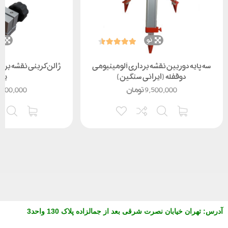
نو
ن
سه پایه دوربین نقشه برداری آلومینیومی
دوقفله (ایرانی سنگین)
یک
9,500,000
تومان
,800,000
آدرس
:
تهران خیابان نصرت شرقی بعد از جمالزاده پلاک 130 واحد3
مشاوره از طریق واتس آپ