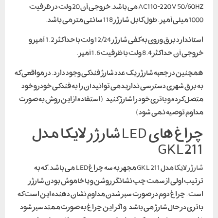
AC110-220 V 50/ 60HZ می باشد. خروجی آن 20 ولت در ظرفیت
1000 میلی آمپر . طول کابل شارژر 118 سانتی متر می باشد.
استاندارد برق وروی به کفی شارژر 12/24 ولت با حداکثر 1.2 آمپر و
خروجی آن حداکثر 8.4 ولت با ظرفیت 1.6 آمپر .
همچنین در جعبه شارژر یک عدد شارژ فندکی وجود دارد. در مواقعی که
به برق شهری دسترسی ندارید می توانید آن را به فندکی خودرو خود
متصل کرده و باتری خود را شارژ کنید. ( استفاده از این روش به صورت
مداوم توصیه نمی شود)
چراغ های LED شارژر لایکا مدل
GKL211
شارژر لایکا
مدل GKL 211 مجهز به سه چراغ LED می باشد . که به
ترتیب اولی از سمت چپ نشانگر روشن و یا خاموش بودن شارژر
است . چراغ دوم در صورت سبز شدن مداوم نشان دهنده این است که
باتری در حال شارژ می باشد. و اگر این چراغ به صورت ممتد سبز شود