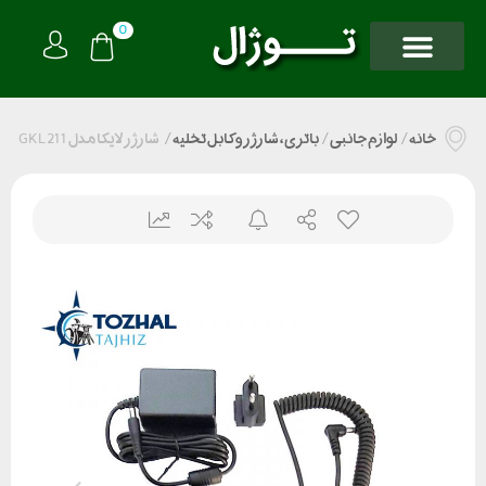
0
خانه
/
لوازم جانبی
/
باتری ، شارژر و کابل تخلیه
/
شارژر لایکا مدل GKL 211