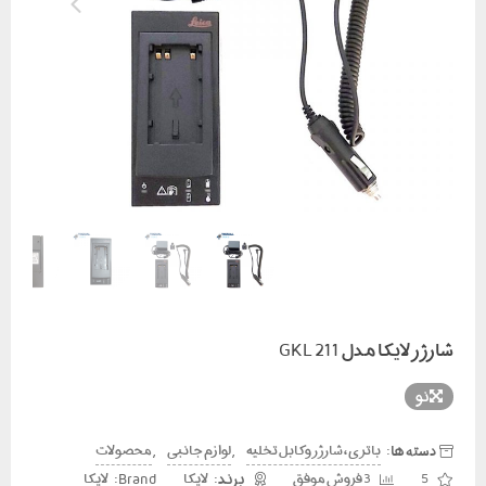
شارژر لایکا مدل GKL 211
نو
دسته ها:
,
,
باتری ، شارژر و کابل تخلیه
لوازم جانبی
محصولات
Brand:
5
3 فروش موفق
لایکا
لایکا