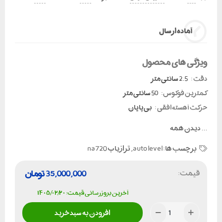
آماده ارسال
ویژگی های محصول
دقت :
2.5 سانتی متر
کمترین فوکوس:
50 سانتی متر
حرکت آهسته افقی :
بی پایان
...
دیدن همه
برچسب ها:
auto level
,
تراز یاب na720
قیمت:
35,000,000
تومان
آخرین بروزرسانی قیمت: ۱۴۰۵/۰۲/۲۰
افزودن به سبد خرید