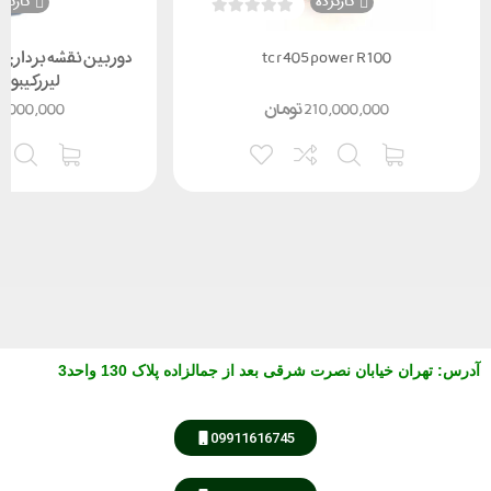
کارکرده
کارکرد
tcr405 power R 100
لیزرکیبورد
210,000,000
تومان
5,000,000
آدرس
:
تهران خیابان نصرت شرقی بعد از جمالزاده پلاک 130 واحد3
09911616745