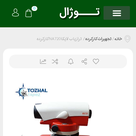
0
خانه
/
تجهیزات کارکرده
/
ترازیاب لایکا NA720 کارکرده