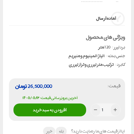
آماده ارسال
ویژگی های محصول
برد لیزر :
120 متر
جنس بدنه :
آلیاژ آلمینیوم و منیزیم
کابرد :
ترکیب متر لیزری و تراز لیزری
قیمت:
26,500,000
تومان
آخرین بروزرسانی قیمت: ۱۴۰۵/۰۵/۱۲
افزودن به سبد خرید
آیا از قیمت های ما رضایت دارید؟
بله
خیر