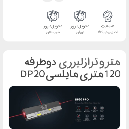
ضمانت
تحویل 1 روز
تحویل 2 روز
اصل بودن کالا
تهران
شهرستان
متر و ترازلیزری
دوطرفه
120 متری مایلسی DP20