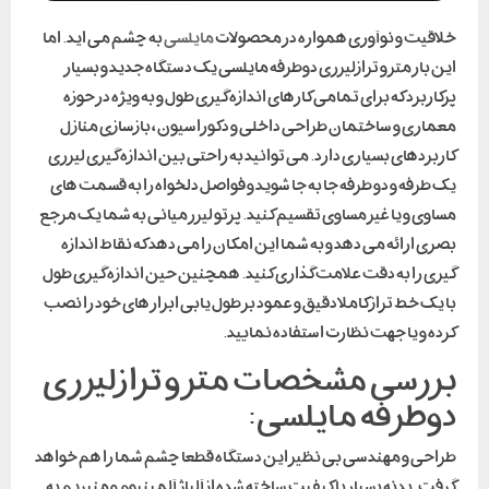
خلاقیت و نوآوری همواره در محصولات
مایلسی
به چشم می اید. اما
این بار متر و ترازلیزری دوطرفه مایلسی یک دستگاه جدید و بسیار
پرکاربرد که برای تمامی کارهای اندازه گیری طول و به ویژه در حوزه
معماری و ساختمان طراحی داخلی و دکوراسیون ، بازسازی منازل
کاربردهای بسیاری دارد. می توانید به راحتی بین اندازه گیری لیزری
یک طرفه و دو طرفه جا به جا شوید و فواصل دلخواه را به قسمت های
مساوی و یا غیر مساوی تقسیم کنید. پرتو لیزر میانی به شما یک مرجع
بصری ارائه می دهد و به شما این امکان را می دهد که نقاط اندازه
گیری را به دقت علامت گذاری کنید. همچنین حین اندازه گیری طول
با یک خط تراز کاملا دقیق و عمود بر طول یابی ابزار های خود را نصب
کرده و یا جهت نظارت استفاده نمایید.
بررسی مشخصات متر و ترازلیزری
دوطرفه مایلسی:
طراحی و مهندسی بی نظیر این دستگاه قطعا چشم شما را هم خواهد
گرفت. بدنه بسیار با کیفیت ساخته شده از آلیاژ آلمینیوم و منیزیم به