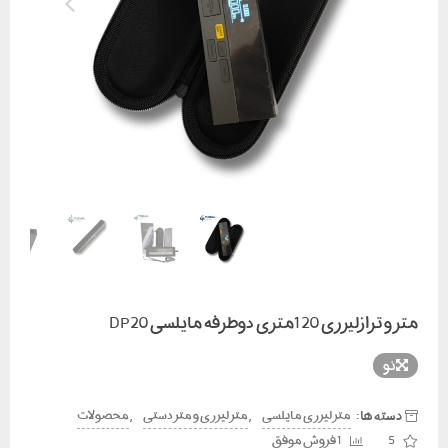
متر و ترازلیزری 120متری دوطرفه مایلسی DP20
نو
دسته ها:
,
,
متر لیزری مایلسی
متر لیزری و متر دستی
محصولات
5
1 فروش موفق