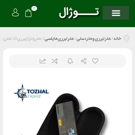
0
خانه
/
متر لیزری و متر دستی
/
متر لیزری مایلسی
/
متر و ترازلیزری 120متری دوطرفه مایلسی DP20