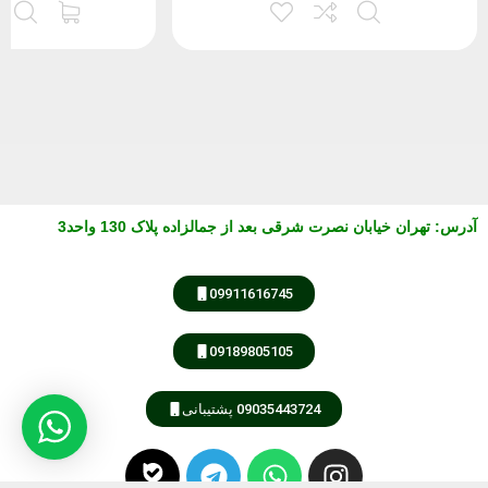
آدرس
:
تهران خیابان نصرت شرقی بعد از جمالزاده پلاک 130 واحد3
09911616745
09189805105
09035443724 پشتیبانی