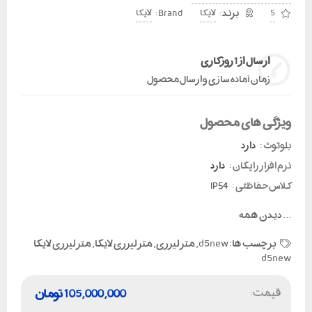
Brand:
5
لایکا
لایکا
ارسال از 1 روز کاری
زمان آماده سازی و ارسال محصول
ویژگی های محصول
بلوتوث :
دارد
نرم افزار رایگان :
دارد
کلاس حفاظتی :
IP54
...
دیدن همه
برچسب ها:
d5new
,
متر لیزری
,
متر لیزری لایکا
,
متر لیزری لایکا
d5new
قیمت:
105,000,000
تومان