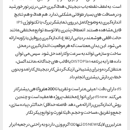
است.به لطف نقطه یاب دیجیتال، هدف گیری حتی در زیر نور خورشید
و در مسافت های بسیار طولانی مشکلی ندارد.هم هدف و هم نتایج
اندازه گیری به وضوح کامل بر روی نمایشگر بزرگ با تکنولوژی IPS
قابل مشاهده هستند. انعطاف پذیری بالا توسط توابع مختلفی مانند
حالت افقی هوشمند، ردیابی ارتفاع، اندازه گیری پروفیل یا زاویه ارائه
می شود. این بدان معناست که هر موقعیت اندازه گیری در محل
ساخت و ساز می تواند به سرعت و کارآمد حل شود. سپس می توان
داده ها را به برنامه DISTO Plan یا قالب های جداگانه، مانند اکسل،
منتقل کرده و برای پشتیبانی از یک گردش کار دیجیتال کارآمد و بدون
خطا، پردازش بیشتری انجام داد.
d5 دارای دقت 1 میلی متر است و تقریبا تا
200 متر
و گاهی بیشتر کار
می کند . d5 new برای انواع مختلف پروژه ها مفید است و چندین
روش اندازه گیری را ارائه می دهد : فاصله حداقل / حداکثر ، پیاده سازی ،
جمع و تفریق ، مساحت و حجم ، فیثاغورث و توابع پیکر نگار.
متر لیزری لایکا D5 NEW تنها 100 گرم وزن دارد و به راحتی در جعبه ابزار