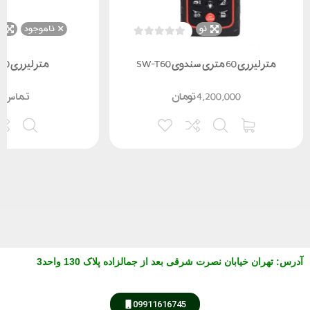
نو
ناموجود
ن
متر لیزری 60 متری سندوی SW-T60
متر لیزری 60متری،HTC
4,200,000
تومان
تماس ب
آدرس
:
تهران خیابان نصرت شرقی بعد از جمالزاده پلاک 130 واحد3
09911616745