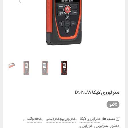
متر لیزری لایکا D5 NEW
نو
دسته ها:
,
,
,
متر لیزری لایکا
متر لیزری و متر دستی
محصولات
منشور - متر لیزری - تراز لیزری