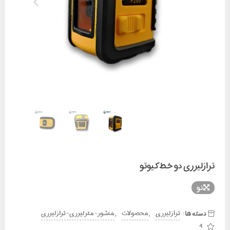
ترازلیزری دو خط کیوتو
نو
دسته ها:
,
,
تراز لیزری
محصولات
منشور - متر لیزری - تراز لیزری
4