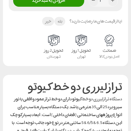
افزودن به سبد خرید
آیا از قیمت های ما رضایت دارید؟
بله
خیر
ضمانت
تحویل 1 روز
تحویل 2 روز
اصل بودن کالا
تهران
شهرستان
ترازلیزری دو خط کیوتو
دستگاه ترازلیزری دو خط
کیوتو دارای دو خط تراز عمود و افقی با نور
سبز و برد 25 الی 35 متر می باشد. یک دستگاه بسیار مناسب برای
انواع پروژههای ساختمانی ( فضای داخلی ) است. ابعاد بسیار کوچک
این دستگاه 6.5 & 6/5 & 5 سانتی متر در نوع خود جالب توجه است. با
توجه به ابعاد بسیار کوچک این دستگاه دارای کیفیت قابل قبول می