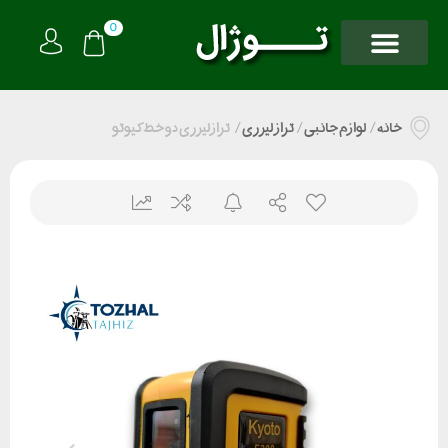
0
خانه
/
لوازم جانبی
/
تراز لیزری
/
ترازلیزری دو خط کیوتو