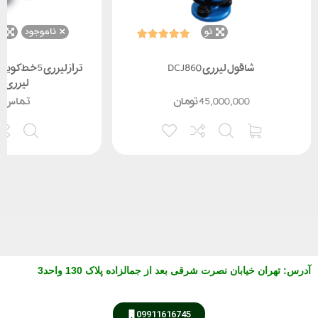
نو
ناموجود
ن
شاقول لیزری DCJ860
لیزری BL885
45,000,000
تومان
تماس ب
آدرس
:
تهران خیابان نصرت شرقی بعد از جمالزاده پلاک 130 واحد3
09911616745