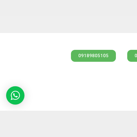
مشاوره از طریق واتس آپ
09189805105
کارشناس فروش
مهندس امیری