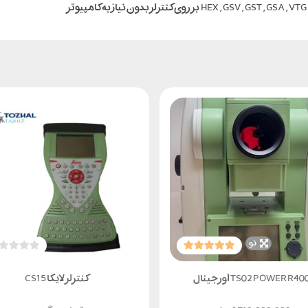
نو
TS02 POWER R40 اورجینال
کنترلر لایکا CS15