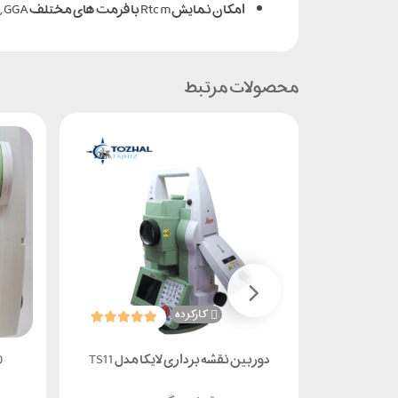
امکان نمایش Rtcm با فرمت های مختلف HEX , GSV , GST , GSA , VTG , GGA بر روی کنترلر بدون نیاز به کامپیوتر
محصولات مرتبط
کارکرده
 مدل v30
دوربین نقشه برداری لایکا مدل TS11
0