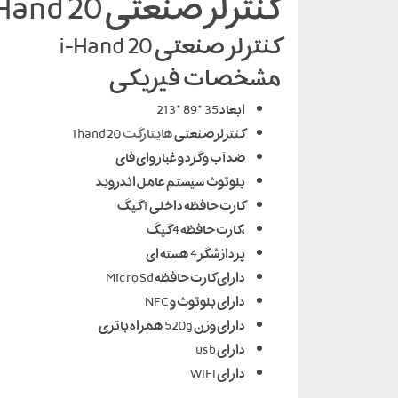
کنترلر صنعتی i-Hand 20
کنترلر صنعتی i-Hand 20
مشخصات فیزیکی
ابعاد 35*89*213
کنترلر صنعتی
هایتارگت
i hand 20
ضد آب و گرد و غبار وای فای
بلوتوث سیستم عامل اندروید
کارت حافظه داخلی 1 گیگ
،کارت حافظه 4 گیگ
پردازشگر 4 هسته ای
دارای کارت حافظه Micro Sd
دارای بلوتوث و NFC
دارای وزن 520g همراه باتری
دارای usb
دارای WIFI