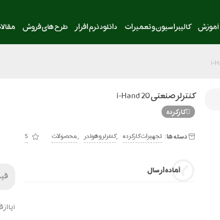
آموزش
کالیبراسیون و تعمیرات
دانلود نرم افزار
طرح های فروش
مقالا
کنترلر صنعتی i-Hand 20
کارکرده
دسته ها:
,
,
تجهیزات کارکرده
کنترلر و هولدر
محصولات
5
آماده ارسال
قی
آیا از