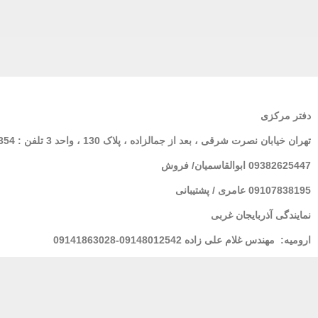
دفتر مرکزی
تهران
خیابان نصرت شرقی ، بعد از جمالزاده ، پلاک 130 ، واحد 3 تلفن : 02166564354
09382625447 ابوالقاسمیان/ فروش
09107838195 عامری / پشتیبانی
نمایندگی آذربایجان غربی
ارومیه:
مهندس غلام علی زاده 09148012542-09141863028
لرستان : خانم فولادی 09939928100
مشهد
: مهندس شریعتی 09155157195
بندر عباس:
مهندس محسنی 09173661993