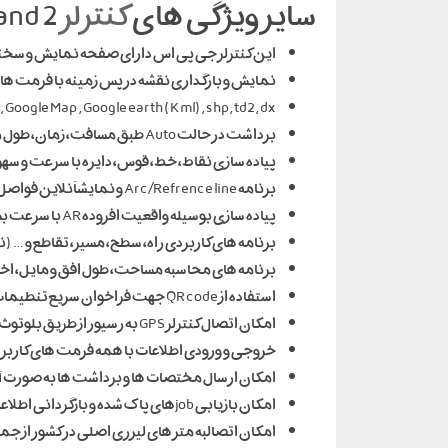
سایر ویژگی های
کنترلر
i-Hand 2
این کنترلر جی پی اس دارای صفحه نمایش و سخ
نمایش و بارگداری نقشه در پس زمینه با فرمت های زیردر کن
 Google Map , Google earth (Kml), shp, td2, dx
برداشت در حالت Auto طبق مسافت، زمان، طول مایل و ترازگیری
پیاده سازی نقاط، خط، قوس، دایره با سرعت و سهولت بالا 
برنامه Arc/ Refrence line و نمایشآنلاین فواصل روی صفحه نمایش
پیاده سازی بوسیله واقعیت افزوده AR با سرعت بسیار بالا
برنامه های کاربردی راه، سطح، مسیر، تقاطع و … (نرم افزار ey
برنامه های محاسبه مساحت، طول افق و مایل، اخ
استفاده از QR code جهت فراخوان سریع تنطیمات
امکان اتصال کنترلر GPS به رسیور از طریق بلوتوث، وای فای و اینترنت بدون محدودیت فاصله
خروجی و ورودی اطلاعات با همه فرمت های کاربردی نقشه برداری از ج
امکان ارسال مختصات ها و برداشت ها به صورت آنلا
امکان بازیابی jobهای پاک شده و بازگردانی اطلاعات به سهولت
امکان اتصالبه متر های لیزری اصلی در کشور از جمله Leica و Sndway از طریق بلوتوث و برداشت نقاط غیر قابل دسترس با دقت و سهولت