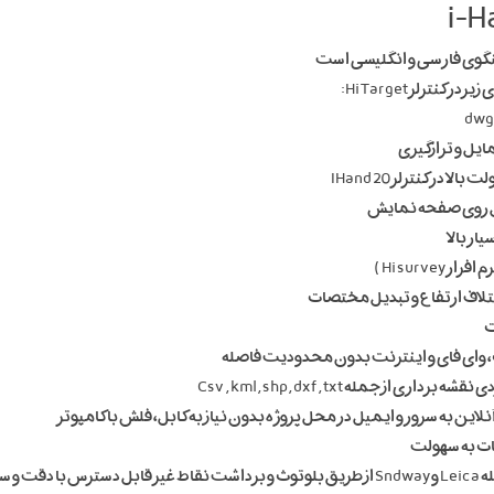
نگوی فارسی و انگلیسی است
ترلر Hi Target:
dwg,
در کنترلر IHand 20
Hi surv )
تلاف ارتفاع و تبدیل مختصات
مله Csv , kml , shp, dxf , txt
ین به سرور و ایمیل در محل پروژه بدون نیاز به کابل، فلش با کامپوتر
 بالا