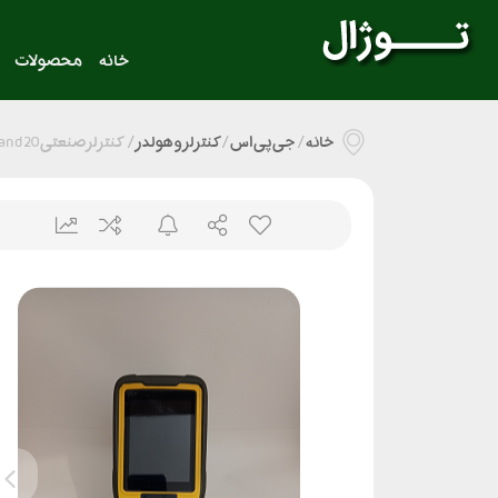
خانه
محصولات
خانه
/
جی پی اس
/
کنترلر و هولدر
/
کنترلر صنعتی i-Hand 20