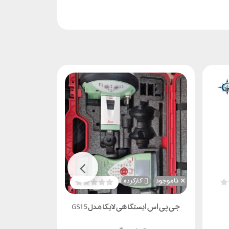
ناموجود
کارکرده
جی پی اس ایستگاهی لایکا مدل GS15