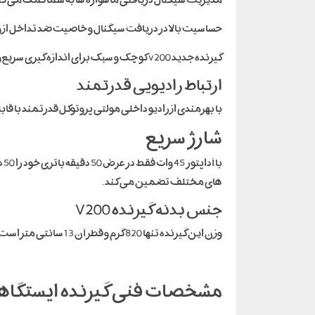
حساسیت بالا در دریافت سیگنال و خاصیت ضد تداخل از و
گیرنده جدید v200 کوچک و سبک برای اندازه گیری سریع و دقیق طراحی شده است . این گیرنده با دریافت سیگنال ماهواره های نسل سوم بیدو سرعت قابل توجهی دارد .
ارتباط رادیویی قدرتمند
با بهرمندی از رادیو داخلی مولتی پروتوکل قدرتمند با قابلیت تنظیم توان 
شارژ سریع
های مختلف تضمین می کند .
جنس بدنه گیرنده V200
وزن این گیرنده تنها 820 گرم و قطر آن 13 سانتی متر است جنس بدنه آلیاژ فلز منیزیم و آلمینیوم ، طراحی بدنه بسیار زیبا و مهندسی شده است .
مشخصات فنی گیرنده ایستگاهی ه