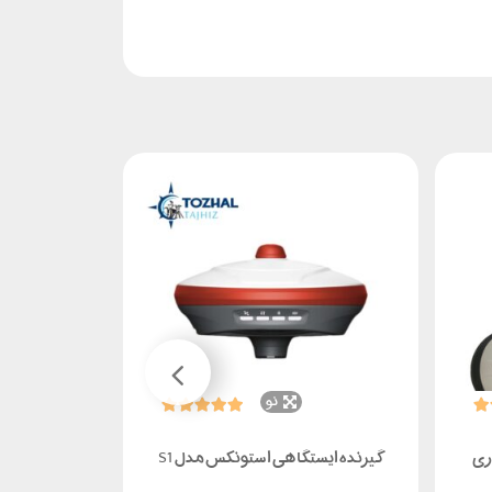
نو
ناموجود
ری
گیرنده ایستگاهی استونکس مدل S1
گیرنده ایستگاهی