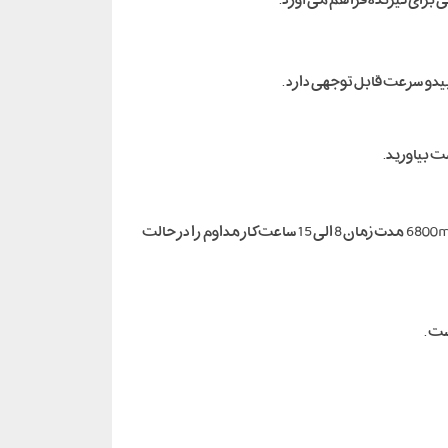
با آداپتور 45 وات فقط در عرض 50 دقیقه باتری خود را 50 درصد شارژ کنید و به لطف قابلیت شارژ سریع در زمان صرفه جویی کنید . باتری 6800mAh مدت زمان 8 الی 15 ساعت کار مداوم را در حالت