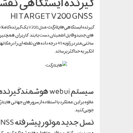
گیرنده ایستگاهی نقشه برداری برند
HI TARGET V200 GNSS
گیرنده ایستگاهی
هایتارگت
های جدید و قابل اطمینان دست یابند . کاربران همچنین 
انگیز به حداکثر برساند.
سیستم webui هوشمند گیرنده هایتارگت (SMART BASE GNSS RTK)
جویی کنید .
نسل جدید موتور پیشرفته GNSS هایتارگت
مدیریت سیگنال دریافتی ماهواره ها به شما کمک می کند تا راه حل دقیق تری دریافت کنید و 20 درصد 