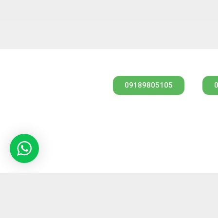
مشاوره از طریق واتس آپ
09189805105
کارشناس فروش
مهندس امیری