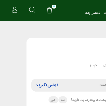
0
ت
تماس با ما
ت
5
مت:
تماس بگیرید
 قیمت های ما رضایت دارید؟
بله
خیر