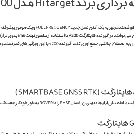
 Hi target مدل V200
مدل V200 یک گیرنده کاملا هوشمند مجهز به ی
می توانند در ‘گیرنده
هایتارگت V200
با استفاده از
سنسور تیلت
imu
سانتی متر در زاویه 45 درجه داده های نقطه ای را در مکانهای به اص
علاوه بر این عملکرد با استفاده از سرورهای جهانی هایتارگت 
عملکرد بهتر را در محیط های چالشی برای گیرنده فراهم می آورد.