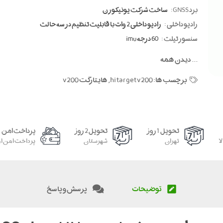
برد GNSS:
ساخت شرکت یونیکورن
رادیو داخلی :
رادیو داخلی 2 وات با قابلیت تنظیم در سه حالت
سنسور تیلت :
60 درجه imu
...
دیدن همه
برچسب ها:
hi target v200
,
هایتارگت v200
تحویل 1 روز
تحویل 2 روز
پرداخت امن
ا
تهران
شهرستان
پرداخت امن از
توضیحات
پرسش و پاسخ