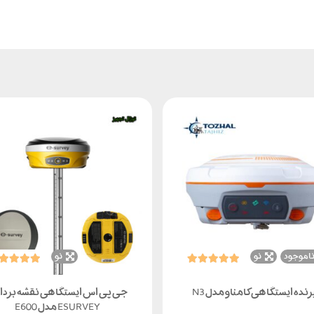
اموجود
نو
نو
رنده ایستگاهی کامناو مدل N3
جی پی اس ایستگاهی نقشه بردا
ESURVEY مدل E600