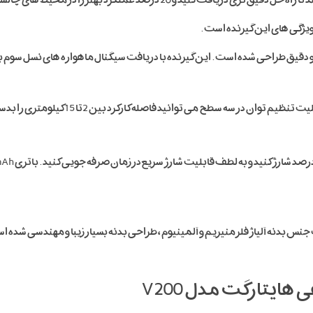
یژگی های این گیرنده است .
در سه سطح می توانید فاصله کارکرد بین 2تا 15 کیلومتری را بدست بیاورید.
ایتارگت مدل V200