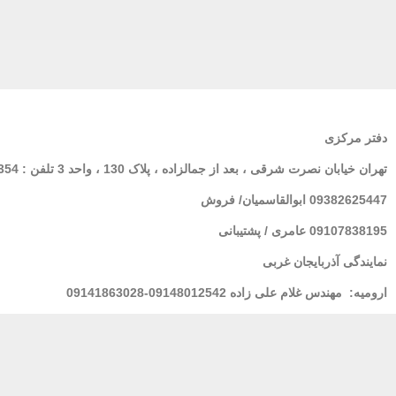
دفتر مرکزی
تهران
خیابان نصرت شرقی ، بعد از جمالزاده ، پلاک 130 ، واحد 3 تلفن : 02166564354
09382625447 ابوالقاسمیان/ فروش
09107838195 عامری / پشتیبانی
نمایندگی آذربایجان غربی
ارومیه:
مهندس غلام علی زاده 09148012542-09141863028
لرستان : خانم فولادی 09939928100
مشهد
: مهندس شریعتی 09155157195
بندر عباس:
مهندس محسنی 09173661993