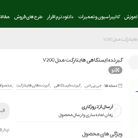
آموزش
کالیبراسیون و تعمیرات
دانلود نرم افزار
طرح های فروش
مقالا
یتارگت مدل V200
گیرنده ایستگاهی هایتارگت مدل V200
نو
دسته ها:
,
,
,
جی پی اس
گیرنده ایستگاهی
گیرنده های هایتارگت
محصولا
ارسال از 2 روز کاری
قی
زمان آماده سازی و ارسال محصول
آیا از
ویژگی های محصول