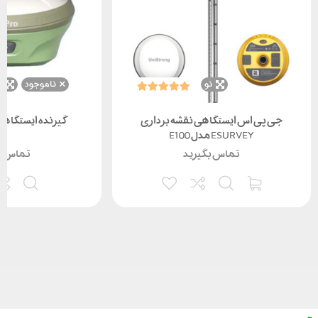
نو
ناموجود
ن
جی پی اس ایستگاهی نقشه برداری
گیرنده ایستگاهی if A60PRO
ESURVEY مدل E100
تماس بگیرید
تماس ب