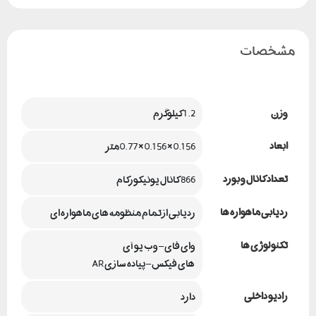
مشخصات
وزن
1.2 کیلوگرم
ابعاد
0.156 × 0.156 × 0.77 متر
تعداد کانال و بورد
866 کانال یونیکورکام
ردیابی ماهواره ها
ردیابی از تمام منظومه های ماهواره ای
تکنولوژی ها
وای فای – وب یو آی
 های فیکس – پیاده سازی AR
رادیو داخلی
دارد