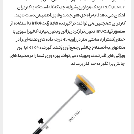
FREQUENCY و یک موتور پیشرفته چند کاناله است که به کاربران
امکان می دهد تا به راه حل های جدید و قابل اطمینان دست یابند .
کاربران همچنین می توانند در ‘گیرنده
هایتارگت irtk4
با استفاده از
سنسور تیلت
imu
بدون تراز کردن ژالن و بدون نیاز به کالیبراسیون با
خطای کمتر از 3 سانتی متر در زاویه 45 درجه داده های نقطه ای را در
مکانهای به اصطلاح چالشی جمع آوری کنند . گیرنده IRTK4 با این
ویژگی های قدرتمند و بهینه ، می تواند بهره وری شما را در محیط های
چالش بر انگیز به حداکثر برساند.