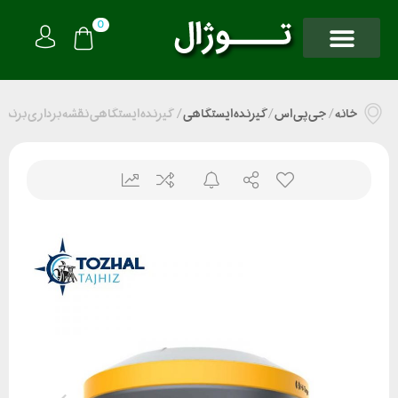
0
خانه
/
جی پی اس
/
گیرنده ایستگاهی
/
گیرنده ایستگاهی نقشه برداری برند Hi target مدل irtk4