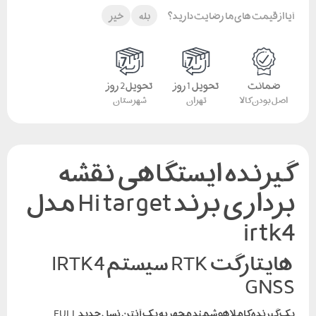
آیا از قیمت های ما رضایت دارید؟
بله
خیر
ضمانت
تحویل 1 روز
تحویل 2 روز
اصل بودن کالا
تهران
شهرستان
گیرنده ایستگاهی نقشه
برداری برند Hi target مدل
irtk4
هایتارگت RTK سیستم IRTK4
GNSS
یک گیرنده کاملا هوشمند مجهز به یک آنتن نسل جدید FULL