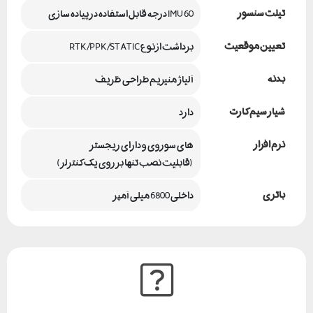
تیلت سنسور
IMU 60 درجه قابل استفاده در پیاده سازی
تعیین موقعیت
برداشت از نوع RTK/PPK/STATIC
بدنه
آلیاژ منیزیم طراحی ظریف
شیار سیم کارت
دارد
نرم افزار
های سوروی و دارای ریجستر
 (قابلیت نصب تنها بر روی یک کنترلر)
باتری
داخلی 6800 میلی آمپر