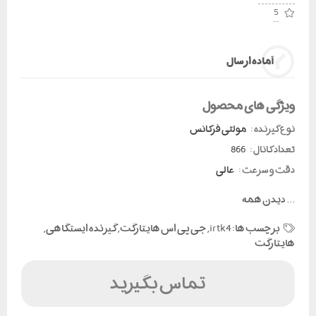
5
آماده ارسال
ویژگی های محصول
نوع گیرنده :
مولتی فرکانس
تعداد کانال :
866
دقت و سرعت :
عالی
...
دیدن همه
برچسب ها:
irtk4
,
جی پی اس هایتارگت
,
گیرنده ایستگاهی
,
هایتارگت
تماس بگیرید