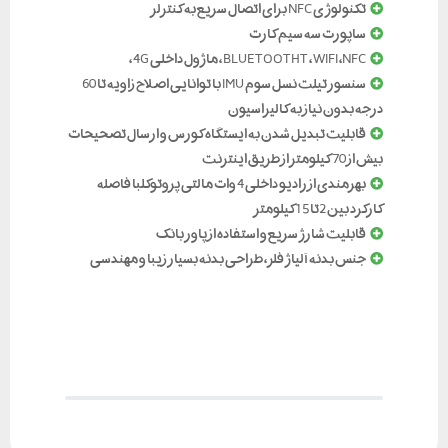
تکنولوژی NFC برای اتصال سریع به کنترلر
ساپورت سه سیم کارت
BLUETOOTHT ، WIFI ،NFC ، ماژول داخلی 4G ،
سنسور تیلت نسل سوم IMU با توانایی اصلاح زاویه تا 60
درجه بدون نیاز به کالیراسیون
قابلیت تبدیل شدن به ایستگاه کورس و ارسال تصحیحات
بیش از 70 کیلومتر از طریق اینترنت
بهرمندی از رادیو داخلی 4 وات مالتی پروتوکلبا فاصله
کارکرد بین 2تا 15 کیلومتر
قابلیت شارژ سریع و استفاده از پاور بانک
جنس بدنه آلیاژ فلز ، طراحی بدنه بسیار زیبا و مهندسی