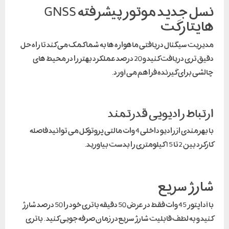
نسل جدید موتور پیشرفته GNSS
هایتارگت
مدیریت سیگنال دریافتی ماهواره ها به شما کمک می کند تا راه حل
دقیق تری دریافت کنید و 20 درصد عملکرد بهتر را در محیط های
چالشی برای گیرنده فراهم می آورد.
ارتباط رادیویی قدرتمند
با بهرمندی از رادیو داخلی 4 وات مالتی پروتوکل می توانید فاصله
کارکرد بین 2تا 15 کیلومتری را بدست بیاورید.
شارژ سریع
با آداپتور 45 وات فقط در عرض 50 دقیقه باتری خود را 50 درصد شارژ
کنید و به لطف قابلیت شارژ سریع در زمان صرفه جویی کنید . باتری