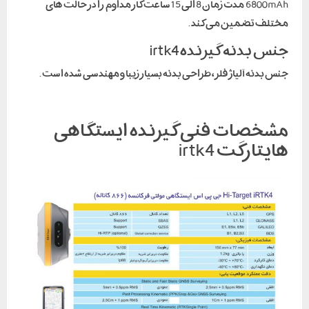
6800mAh مدت زمان 8 الی 15 ساعت کار مداوم را در حالت های
مختلف تضمین می کند .
جنس بدنه گیرنده irtk4
جنس بدنه آلیاژ فلز ، طراحی بدنه بسیار زیبا و مهندسی شده است .
مشخصات فنی گیرنده ایستگاهی
هایتارگت irtk4