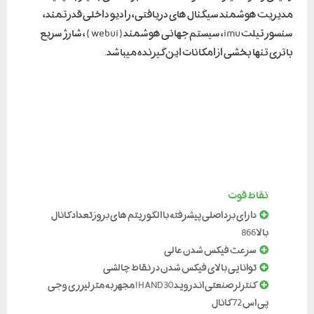
مدیریت هوشمند سیگنال های دریافتی، رادیو داخلی قدرتمند،
سنسور تیلت imu، سیستم جهانی هوشمند( webui ) ، شارژ سریع
باتری تنها بخشی از امکانات این گیرنده میباشد.
نقاط قوت
دارای برد اصلی پیشرفته با الگوریتم های بروز تعداد کانال
بالا 866
سرعت فیکس شدن عالی
توانایی بالای فیکس شدن در نقاط چالشی
کنترلر صنعتی اندروید I HAND30 مجهز به متر لیزری و جی
پی اس 72 کانال