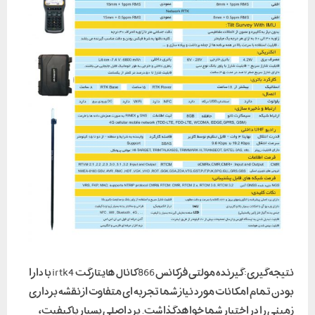
نتیجه گیری: گیرنده مولتی فرکانس 866 کانال هایتارگت irtk4 با دارا
بودن تمام امکانات مورد نیاز شما تجربه ای متفاوت از نقشه برداری
زمینی را در اختیار شما خواهد گذاشت. برد اصلی بسیار با کیفیت،