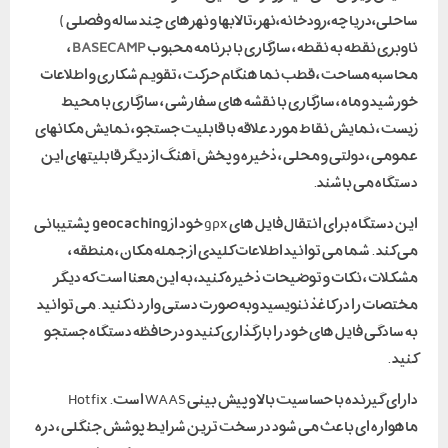
ساحلی،دریاچه،رودخانه،نهر،تالابها و نهرهای چند ساله و فصلی )
ناوبری نقطه به نقطه ، سازگاری با برنامه محبوب
BASECAMP
،
محاسبه مساحت ، قطب نما هنگام حرکت ، تقویم شکاری و اطلاعات
خورشید و ماه ، سازگاری با نقشه های سفارشی ، سازگاری با محیط
زیست ، نمایش نقاط مورد علاقه با قابلیت جستجو ، نمایش مکانهای
عمومی ، دولتی و محلی ، ذخیره و پخش آهنگ از دیگر قابلیتهای این
دستگاه می باشند.
این دستگاه برای انتقال فایل های gpx خود از
geocaching
پشتیبانی
می کند . شما می توانید اطلاعات کلیدی از جمله مکان ، منطقه ،
مشکلات ، نکات و توضیحات ذخیره کنید، به این معنا است که دیگر
مختصات را در کاغذ ننویسید وبه صورت دستی وارد نکنید . می توانید
به سادگی فایل های خود را بارگذاری کنید و درحافظه دستگاه جستجو
کنید .
دارای گیرنده با حساسیت بالا و پیش بینی WAAS است. Hot fix
ماهواره ای باعث می شود در سخت ترین شرایط پوشش جنگلی ، دره