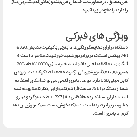
های عمیق ، در مجاورت ساختمان های بلند و زمانی که بیشترین نیاز
را دارید راه خود را پیدا کنید.
ویژگی های فیزکی
دستگاه درارای نمایشگر
رنگی
2.2 اینچی با کیفیت نمایش 320 &
240 پیکسل است که در برابر نور شدید خورشید کاملا خوانا است .8
گیگابایت حافظه داخلی با قابلیت ذخیره سازی 10000 نقطه ، 200
مسیر ، 200 آهنگ و پشتیبانی از کارت حافظه تا 32 گیگابایت . ورودی
کابل مینی USB دارد . دو عدد باتری قلمی می تواند امکان استفاده
شما از دستگاه را تا 25 ساعت فراهم کند واز این نظر کاملا بهینه شده
است . دارای استاندارد محافظتی بالا ( IPX7 ) ، ضد آب و گرد و غبار و
مقاوم در برابر ضربه است . دستگاه خوش دست ، سبک و وزن آن 142
گرم (با باتری )است.