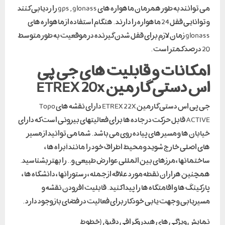
می توانند به طور همزمان ماهواره های gps , glonass را ردیابی کنند
و توانایی قفل 24 ماهواره را دارند . هنگام استفاده از ماهواره های
glonass زمان لازم برای قفل شدن گیرنده در موقعیت به طور متوسط
20 درصد کمتر است .
امکانات و قابلیت های جی پی
اس دستی گارمین ETREX 20x
جی پی اس دستی گارمین ETREX 22X دارای نقشه های Topo
ACTIVE قابل حرکت در جاده ها برای فعالیتهای بیرونی است که دارای
خیابان ها و مسیر های پیاده روی می باشد . شما می توانید از مسیر
های اصلی خارج شوید و محیط اطراف خود را مانند آبراه ها ،
ساختمانها ، مرزهای بین المللی عوارض طبیعی و.. را بهتر بشناسید.
همچنین هزاران نقطه مورد علاقه از جمله ، رستورانها ، دانشگاه ها ،
پارکینگ ها و اقامتگاه ها را پیدا کنید . قابلیت افزودن نقشه و
مسیریابی و جهت یابی خودکار برای فعالیت در فضای باز وجود دارد .
نمایش ویژگی های هیدروگرافی دقیق (خطوط