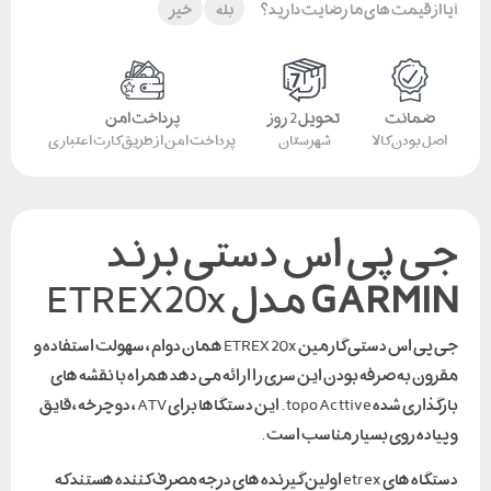
آیا از قیمت های ما رضایت دارید؟
بله
خیر
ضمانت
تحویل 2 روز
پرداخت امن
اصل بودن کالا
شهرستان
پرداخت امن از طریق کارت اعتباری
جی پی اس دستی برند
GARMIN
مدل ETREX20x
جی پی اس دستی گارمین ETREX 20x همان دوام ، سهولت استفاده و
مقرون به صرفه بودن این سری را ارائه می دهد همراه با نقشه های
بارگذاری شده topo Acttive . این دستگاها برای ATV ، دوچرخه ، قایق
و پیاده روی بسیار مناسب است .
دستگاه های etrex اولین گیرنده های درجه مصرف کننده هستند که