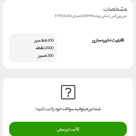
مشخصات
جی پی اس دستی برندGARMINمدل ETREX20x
قابلیت ذخیره سازی
200خط سیر
 2000 نقطه
 200 مسیر
شما نیز میتوانید سوالات خود را ثبت کنید!
ثبت پرسش