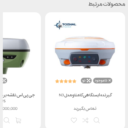
محصولات مرتبط
ناموجود
نو
ن
گیرنده ایستگاهی کامناو مدل N3
LUS
تماس بگیرید
5,000,000