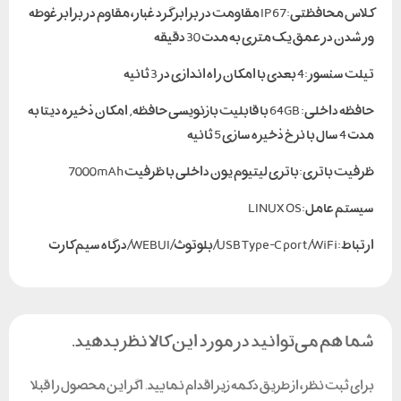
کلاس محافظتی:IP67 مقاومت در برابر گرد غبار، مقاوم در برابر غوطه
ور شدن در عمق یک متری به مدت 30 دقیقه
تیلت سنسور:4 بعدی با امکان راه اندازی در 3 ثانیه
حافظه داخلی: 64GB با قابلیت بازنویسی حافظه, امکان ذخیره دیتا به
مدت 4 سال با نرخ ذخیره سازی 5 ثانیه
ظرفیت باتری:باتری لیتیوم یون داخلی با ظرفیت 7000mAh
سیستم عامل:LINUX OS
ارتباط:USB Type-C port /WiFi/بلوتوث/WEBUI/درگاه سیم کارت
شما هم می‌توانید در مورد این کالا نظر بدهید.
برای ثبت نظر، از طریق دکمه زیر اقدام نمایید. اگر این محصول را قبلا