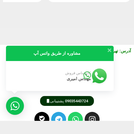
آدرس
:
تهران خیابان نصرت شرقی بعد از جمالزاده پلاک 130 واحد3
مشاوره از طریق واتس آپ
09911616745
کارشناس فروش
مهندس امیری
09189805105
09035443724 پشتیبانی