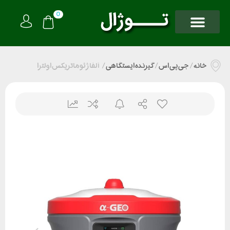
0
خانه
/
جی پی اس
/
گیرنده ایستگاهی
/
آلفا ژئو ماتریکس اولترا