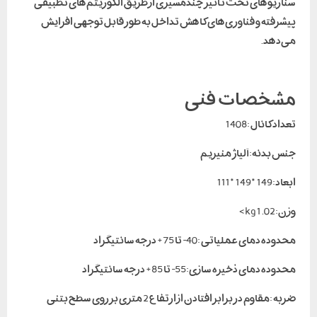
سناریوهای تحت تأثیر چندمسیری از طریق الگوریتم‌های تطبیقی ​​
پیشرفته و فناوری‌های کاهش تداخل به طور قابل توجهی افزایش
می‌دهد.
مشخصات فنی
تعداد کانال :1408
جنس بدنه:آلیاژ منیزیم
ابعاد:149*149*111
وزن:1.02 kg>
محدوده دمای عملیاتی :40- تا 75+ درجه سانتیگراد
محدوده دمای ذخیره سازی:55- تا 85+ درجه سانتیگراد
ضربه :مقاوم در برابر افتادن از ارتفاع 2 متری بر روی سطح بتنی