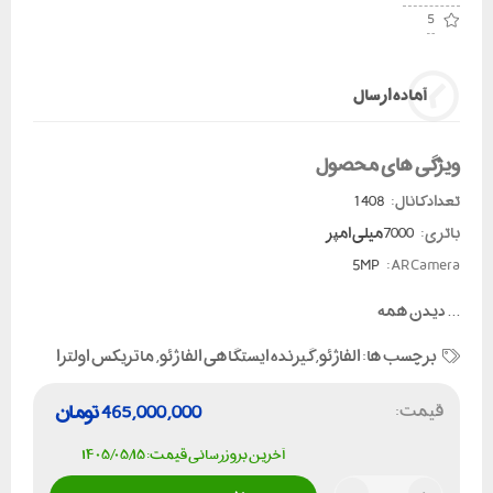
5
آماده ارسال
ویژگی های محصول
تعداد کانال:
1408
باتری:
7000میلی امپر
5MP
AR Camera:
...
دیدن همه
برچسب ها:
الفاژئو
,
گیرنده ایستگاهی الفا ژئو
,
ماتریکس اولترا
قیمت:
465,000,000
تومان
آخرین بروزرسانی قیمت: ۱۴۰۵/۰۵/۱۵