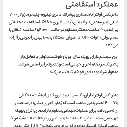
عملکرد استقامتی
ماتریکس اولترا با معماری پیشرفته باتری لیتیوم-پلیمر ماژولار ۷۰۰۰
میلی‌آمپر ساعتی با راندمان تبدیل انرژی ۹۸.۵٪، استقامت عملیاتی
بی‌نظیر، ۲۰ ساعت عملکرد مداوم در حالت Rover و ۶ ساعت انتقال با
تمام توان (۲ وات UHF) به عنوان ایستگاه پایه یا بیس رادیویی را ارائه
می‌دهد.
این سیستم دارای بهینه‌سازی پویا و هوشمند توان با تعادل بار
بلادرنگ در تمام اجزای حیاتی است و مصرف را بر اساس شرایط
ماهواره/رادیو به طور خودکار تنظیم می‌کند.
ماتریکس اولترا دارای یک
سیستم
باتری قابل انباشت با چگالی
بالا ۱۴۰۰۰ میلی‌آمپر ساعت است که زمان اجرای پیشرو در صنعت را
ارائه می‌دهد، برای عملیات میدانی مداوم با راندمان انرژی بهینه
مهندسی شده است و ۴۰ ساعت عملیات روور در حالت RTK شبکه و ۷
ساعت انتقال ایستگاه پایه با توان خروجی ۵ وات UHF را امکان‌پذیر