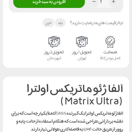
افزودن به سبد خرید
آیا از قیمت های ما رضایت دارید؟
بله
خیر
ضمانت
تحویل 1 روز
تحویل 2 روز
اصل بودن کالا
تهران
شهرستان
آلفا ژئو ماتریکس اولترا
(Matrix Ultra)
آلفا ژئو ماتریکس اولترا یک گیرنده
GNSS
کاملاً یکپارچه است که برای
نقشه بردارانی طراحی شده است که هنگام استفاده از حالت پایه و
روور از طریق حالت UHF به فاصله کاری طولانی نیاز دارند.