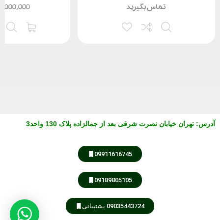
تماس بگیرید
4,000,000
آدرس
:
تهران خیابان نصرت شرقی بعد از جمالزاده پلاک 130 واحد3
مشاوره از طریق واتس آپ
09911616745
کارشناس فروش
مهندس امیری
09189805105
09035443724 پشتیبانی