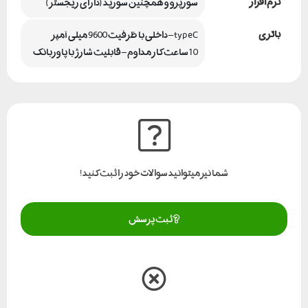
نرم افزار
سورپرو و همچنین سورپد (دارای ریجستر)
باتری
typeC – داخلی با ظرفیت 9600 میلی آمپر
10 ساعت کار مداوم – قابلیت شارژ با پاوربانک
شما نیز میتوانید سوالات خود را ثبت کنید!
ثبت پرسش