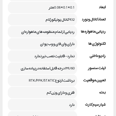
ابعاد
0.1 × 0.1 × 0.06 متر
تعداد کانال و بورد
432 کانال یونیکورکام
ردیابی ماهواره ها
ردیابی از تمام منظومه های ماهواره ای
تکنولوژی ها
دارای وای فای و وب یو آی
رادیو داخلی
ندارد – قابلیت نصب نیز ندارد
تیلت سنسور
IMU 60 درجه قابل استفاده در پیاده سازی
تعیین موقعیت
برداشت ازنوع RTK/PPK/STATIC
بدنه
فلزی و دارای وزن کم
شیار سیم کارت
دارد