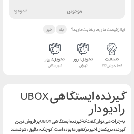
موجودی:
ناموجود
آیا از قیمت های ما رضایت دارید؟
بله
خیر
ضمانت
تحویل 1 روز
تحویل 2 روز
اصل بودن کالا
تهران
شهرستان
گیرنده ایستگاهی UBOX
رادیو دار
به جرات می توان گفت که گیرنده ایستگاهی
UBOX
پر فروش ترین
گیرنده در یکسال اخیر در کشور ما بوده است . کوچک ، دقیق ، هوشمند