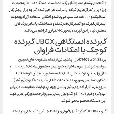
و اقتصادی شعار معروف
این گیرنده
است. دستگاه UBOX به صورت
ویژه برای کار از طریق شبکه اینترنت طراحی شده اگر چه برای روش کار
استاتیک و ppk هم مناسب می باشد و امکان استفاده از رادیو مودم
اینترنال گیرنده و اکسترنال قدرتمند و هماهنگ با سایر برند های
معتبر دنیا در این گیرنده بصورت اختیاری فراهم می باشد.
گیرنده ایستگاهی UBOX گیرنده
کوچک با امکانات فراوان
برد GNSS با 1408 کانال ،
پشتیبانی از تمام منظومه های تعیین
موقعیت
و نسل سوم ماهواره های بیدو ، سنسور تیلت 60 درجه imu ،
ماژوول سیم کارت داخلی 4G ,LTE ، سیستم وب یو آی هوشمند با
امکان دسترسی سریع به تنظیمات داخلی گیرنده ، تکنولوژی شارژ
سریع ، نرم افزار اندریدی قوی ، نسل چهارم بلوتوث ، مقاومت در برابر
آب و گرد و غبار (IP67) و تکنولوژی شارژ سریع از جمله ویژگی های مهم
این دستگاه محسوب می شوند .
گیرنده UBOX کارکرد قابل قبولی در نقاط چالشی دارد. حتی در نیمه