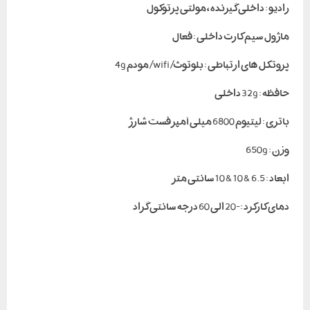
رادیو : داخلی گیرنده ، مولتی پرتوکول
ماژول سیم کارت داخلی : فعال
پروتکل های ارتباطی : بلوتوث/ wifi / مودم 4g
حافظه : 32g داخلی
باتری : لیتیوم 6800 میلی آمپر فست شارژ
وزن : 650g
ابعاد : 6.5 & 10 & 10 سانتی متر
دمای کارکرد : -20 الی 60 درجه سانتی گراد