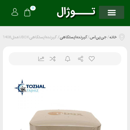
0
خانه
/
جی پی اس
/
گیرنده ایستگاهی
/
گیرنده ایستگاهی UBOX مدل 1408 کانال رادیو دار