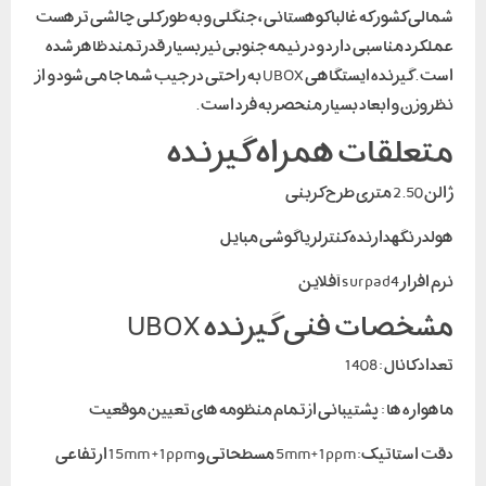
شمالی کشور که غالبا کوهستانی ، جنگلی و به طور کلی چالشی تر هست
عملکرد مناسبی دارد و در نیمه جنوبی نیز بسیار قدرتمند ظاهر شده
است . گیرنده ایستگاهی UBOX به راحتی در جیب شما جا می شود و از
نظر وزن و ابعاد بسیار منحصر به فرد است .
متعلقات همراه گیرنده
ژالن 2.50 متری طرح کربنی
هولدر نگهدارنده کنترلر یا گوشی مبایل
نرم افزار surpad4 آفلاین
مشخصات فنی گیرنده UBOX
تعداد کانال : 1408
ماهواره ها : پشتیبانی از تمام منظومه های تعیین موقعیت
دقت استاتیک: 5mm+1ppm مسطحاتی و 15mm +1ppm ارتفاعی