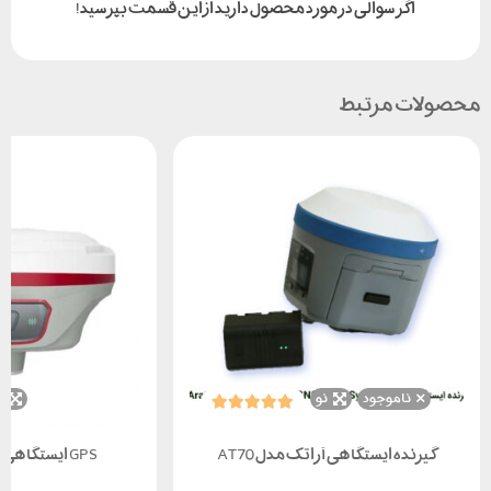
اگر سوالی در مورد محصول دارید از این قسمت بپرسید!
محصولات مرتبط
ناموجود
نو
ن
گیرنده ایستگاهی آراتک مدل AT70
GPS ایستگاهی کامناو T10plus