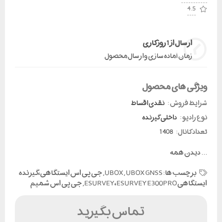
4.5
ارسال از 1 روز کاری
زمان آماده سازی و ارسال محصول
ویژگی های محصول
شرایط فروش :
نقدی اقساط
نوع رادیو :
داخلی گیرنده
تعداد کانال:
1408
...
دیدن همه
برچسب ها:
UBOX GNSS
,
UBOX
,
جی پی اس ایستگاهی،گیرنده
ایستگاهی ESURVEY،ESURVEY E300PRO
,
جی پی اس شمیم
تماس بگیرید