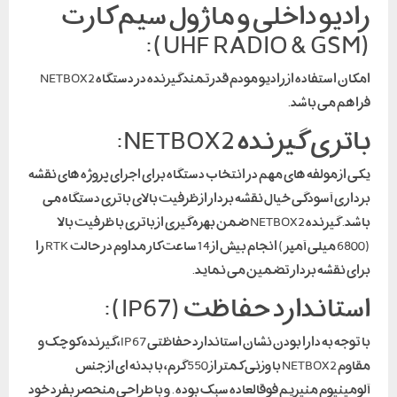
رادیو داخلی و ماژول سیم کارت
(UHF RADIO & GSM):
امکان استفاده از رادیو مودم قدرتمند گیرنده در دستگاه NETBOX2
فراهم می باشد.
باتری گیرنده NETBOX2:
یکی از مولفه های مهم در انتخاب دستگاه برای اجرای پروژه های نقشه
برداری آسودگی خیال نقشه بردار از ظرفیت بالای باتری دستگاه می
باشد. گیرنده NETBOX2 ضمن بهره گیری از باتری با ظرفیت بالا
(6800 میلی آمپر ) انجام بیش از 14 ساعت کار مداوم در حالت RTK را
برای نقشه بردار تضمین می نماید.
استاندارد حفاظت (IP67):
با توجه به دارا بودن نشان استاندارد حفاظتی IP67، گیرنده کوچک و
مقاوم NETBOX2 با وزنی کمتر از 550 گرم، با بدنه ای از جنس
آلومینیوم منیزیم فوقالعاده سبک بوده . و با طراحی منحصر بفرد خود