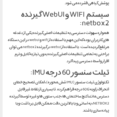
پوشش گیاهی فشرده می شود.
سیستم WIFI و WebUI گیرنده
netbox2:
همواره سهولت دسترسی به تنظیمات اصلی گیرنده یکی از دغدغه
های کاربران بوده که این مهم با استفاده از wifi و webui در این دستگاه
مرتفع گردیده است. با استفاده از webui در گیرنده netbox2 می توان
براحتی به تمامی تنظیمات اصلی گیرنده بدون نیاز به کابل و نرم
افزار واسط دسترسی پیدا کرد.
تیلت سنسور 60 درجه IMU:
تکنولوژی تیلت سنسور ( IMU شش محوره)، امکان تصحیح خطای
انحراف زاویه تا 60 درجه فراهم کرده. تا بسیاری از نقاط غیر قابل
دسترس مانند کنج ساختمان ها، جنب ستون ها و غیره توسط گیرنده
NETBOX2، به آسانی و با بالاترین دقت ممکن قابل برداشت و یا
پیاده سازی باشند.