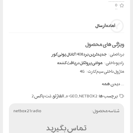
0
آماده ارسال
ویژگی های محصول
برد اصلی :
جدیدترین برد 1408 کانال یونی کور
رادیو داخلی :
مولتی پروتکل دریافت کننده
ماژول داخلی سیم کارت:
4G
...
دیدن همه
برچسب ها:
NETBOX2
,
a-GEO
,
آلفاژئو
,
نت باکس 2
شناسه محصول:
netbox2 1radio
تماس بگیرید