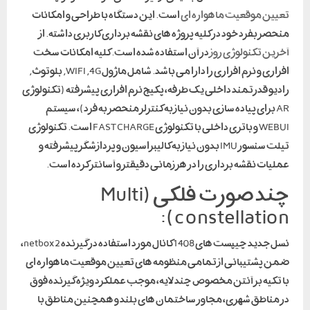
تعیین موقعیت ماهواره ای
است. این دستگاه با طراحی و امکانات
منحصر بفرد خود در کلیه پروژه های نقشه برداری کاربری داشته. از
آخرین تکنولوژی روز
در آن استفاده شده است. کلیه امکانات سخت
افزاری و نرم افزاری را دارا می باشد. شامل ماژول WIFI ,4G, بلوتوث,
رادیو قدرتمند داخلی یک طرفه، پکیج نرم افزاری پیشرفته (تکنولوژی
AR برای پیاده سازی بدون نیاز به کنترلر منحصر به فرد)، سیستم
WEBUI و باتری داخلی با تکنولوژی FAST CHARGE است. تکنولوژی
تیلت سنسور IMU بدون نیاز به کالیبراسیون و پردازشگر پیشرفته و
عملیات نقشه برداری را در هر زمانی دقیقتر و آسانتر کرده است.
چند صورت فلکی (Multi
constellation):
نسل جدید چیپست های 1408 کانال مورد استفاده در گیرنده netbox2،
ضمن پشتیبانی از تمامی منظومه های تعیین موقعیت ماهواره ای
با تکیه بر آنتن مخصوص چند لایه، موجب عملکرد ویژه گیرنده فوق
در مناطق شهری، مجاور ساختمان های بلند و همچنین مناطق با