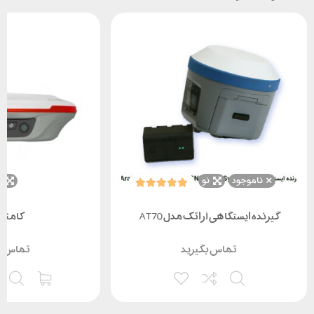
ناموجود
نو
ن
گیرنده ایستگاهی آراتک مدل AT70
کامناو 20
تماس بگیرید
تماس ب