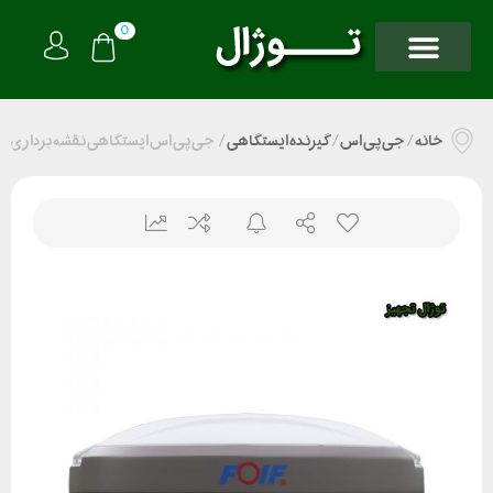
0
خانه
/
جی پی اس
/
گیرنده ایستگاهی
/
جی پی اس ایستگاهی نقشه برداریFOIFمدلA90