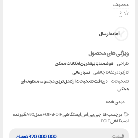
محصولات
5
آماده ارسال
ویژگی های محصول
طراحی :
هوشمند با بیشترین امکانات ممکن
کارکرد در نقاط چالشی :
بسیار عالی
تصحیحات :
دریافت تصحیحات از کامل ترین مجموعه منظومه ای
ممکن
...
دیدن همه
برچسب ها:
جی پی اس ایستگاهی FOIF،FOIFمدلA90،گیرنده
ایستگاهی FOIF
قیمت:
320,000,000
تومان