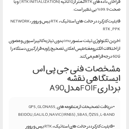
فراخان داده های RTK کمتر از 10ثانیه (RTK INITIALIZATION ) و با
صحت 99.9% بی نظیر است.
قابلیت کارکرد در حالت های استاتیک ، RTK بیس و روور ، NETWORK
RTK , PPK
آخرین تکنولوژی تیلت سنسور imu بدون نیاز به کالیبراسیون و مصون
از اختلالات الکترومغناطیس امکان تصحیح زاویه قرار گیری دستگاه را
تا 60 درجه فراهم می کند .
مشخصات فنی جی پی اس
ایستگاهی نقشه
برداریFOIFمدلA90
• دریافت تصحیحات از منظومه های GPS , GLONASS ,
BEIDOU ,GALILO , NAVIC(IRNSS) ,SBAS , QZSS , L-BAND
• قابلیت کارکرد در حالت های استاتیک ، RTK بیس و روور