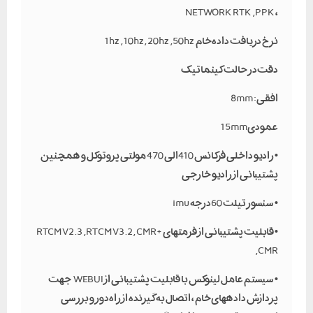
، NETWORK RTK , PPK
نرخ دریافت داده خام 1hz , 10hz , 20hz , 50hz
دقت در حالت کینماتیک
افقی : 8mm
عمودی 15mm
• رادیو داخلی فرکانس 410 الی 470 مولتی پروتوکل و همچنین
پشتیبانی از رادیو خارجی
• سنسور تیلت 60 درجه imu
• قابلیت پشتیبانی از فرمتهای +RTCM V2.3 , RTCM V3.2 , CMR
, CMR
• سیستم عامل لینوکس با قابلیت پشتیبانی از WEBUI جهت
پردازش دادههای خام ، اتصال به گیرنده از راه دور و بررسی