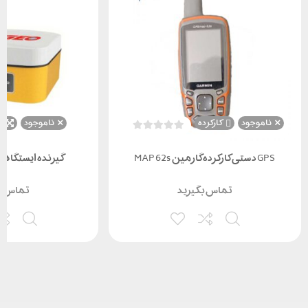
ناموجود
کارکرده
ناموجود
ن
GPS دستی کارکرده گارمین MAP 62s
گیرنده ایستگاهی
تماس بگیرید
تماس ب