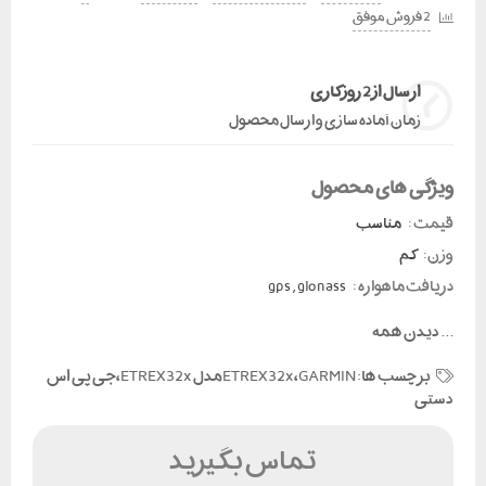
2 فروش موفق
ارسال از 2 روز کاری
زمان آماده سازی و ارسال محصول
ویژگی های محصول
قیمت :
مناسب
وزن:
کم
دریافت ماهواره :
gps , glonass
...
دیدن همه
برچسب ها:
ETREX32x،GARMINمدل ETREX32x،جی پی اس
دستی
تماس بگیرید