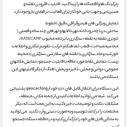
پارکینگ ها و اقامتگاه ها را پیدا کنید . قابلیت افزودن نقشه و
مسیریابی و جهت یابی خودکار برای فعالیت در فضای باز وجود دارد .
نمایش ویژگی های هیدروگرافی دقیق (خطوط
ساحلی،دریاچه،رودخانه،نهر،تالابها و نهرهای چند ساله و فصلی )
ناوبری نقطه به نقطه ، سازگاری با برنامه محبوب
BASECAMP
،
محاسبه مساحت ، قطب نما هنگام حرکت ، تقویم شکاری و اطلاعات
خورشید و ماه ، سازگاری با نقشه های سفارشی ، سازگاری با محیط
زیست ، نمایش نقاط مورد علاقه با قابلیت جستجو ، نمایش مکانهای
عمومی ، دولتی و محلی ، ذخیره و پخش آهنگ از دیگر قابلیتهای این
دستگاه می باشند.
این دستگاه برای انتقال فایل های gpx خود از
geocaching
پشتیبانی
می کند . شما می توانید اطلاعات کلیدی از جمله مکان ، منطقه ،
مشکلات ، نکات و توضیحات ذخیره کنید، به این معنا است که دیگر
مختصات را در کاغذ ننویسید وبه صورت دستی وارد نکنید . می توانید
به سادگی فایل های خود را بارگذاری کنید و درحافظه دستگاه جستجو
کنید .