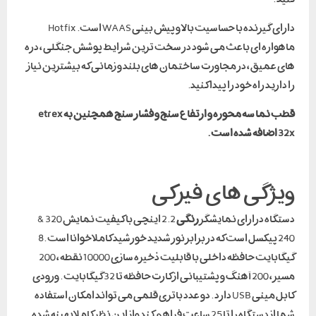
دارای گیرنده با حساسیت بالا و پیش بینی WAAS است. Hot fix
ماهواره ای باعث می شود در سخت ترین شرایط پوشش جنگلی ، دره
های عمیق ، در مجاورت ساختمان های بلند و زمانی که بیشترین نیاز
را دارید راه خود را پیدا کنید.
قطب نما سه محوره و ارتفاع سنج و فشار سنج همچنین به etrex
32x اضافه شده است .
ویژگی های فیزکی
دستگاه درارای نمایشگر
رنگی
2.2 اینچی با کیفیت نمایش 320 &
240 پیکسل است که در برابر نور شدید خورشید کاملا خوانا است .8
گیگابایت حافظه داخلی با قابلیت ذخیره سازی 10000 نقطه ، 200
مسیر ، 200 آهنگ و پشتیبانی از کارت حافظه تا 32 گیگابایت . ورودی
کابل مینی USB دارد . دو عدد باتری قلمی می تواند امکان استفاده
شما از دستگاه را تا 25 ساعت فراهم کند واز این نظر کاملا بهینه شده