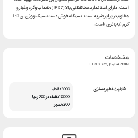
است . دارای استاندارد محافظتی بالا ( IPX7 ) ، ضد آب و گرد و غبار و
مقاوم در برابر ضربه است . دستگاه خوش دست ، سبک و وزن آن 142
گرم (با باتری )است.
مشخصات
GARMINمدل ETREX32x
قابلیت ذخیره سازی
3000 نقطه
 10000 نقطه در 200 ردپا
 200 مسیر