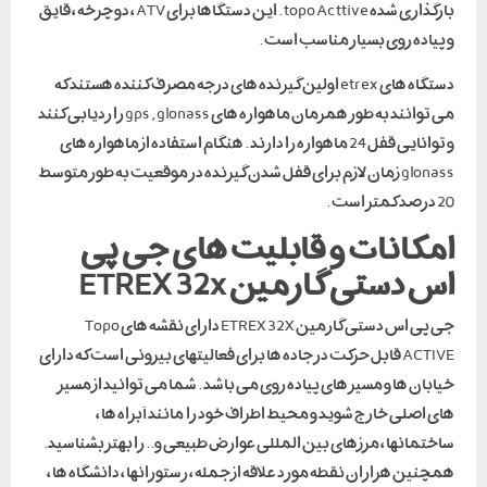
بارگذاری شده topo Acttive . این دستگاها برای ATV ، دوچرخه ، قایق
و پیاده روی بسیار مناسب است .
دستگاه های etrex اولین گیرنده های درجه مصرف کننده هستند که
می توانند به طور همزمان ماهواره های gps , glonass را ردیابی کنند
و توانایی قفل 24 ماهواره را دارند . هنگام استفاده از ماهواره های
glonass زمان لازم برای قفل شدن گیرنده در موقعیت به طور متوسط
20 درصد کمتر است .
امکانات و قابلیت های جی پی
اس دستی گارمین ETREX 32x
جی پی اس دستی گارمین ETREX 32X دارای نقشه های Topo
ACTIVE قابل حرکت در جاده ها برای فعالیتهای بیرونی است که دارای
خیابان ها و مسیر های پیاده روی می باشد . شما می توانید از مسیر
های اصلی خارج شوید و محیط اطراف خود را مانند آبراه ها ،
ساختمانها ، مرزهای بین المللی عوارض طبیعی و.. را بهتر بشناسید.
همچنین هزاران نقطه مورد علاقه از جمله ، رستورانها ، دانشگاه ها ،