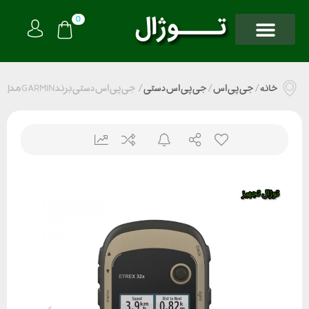
0
خانه
/
جی پی اس
/
جی پی اس دستی
/
جی پی اس دستی برند GARMIN مدل ETREX 32x